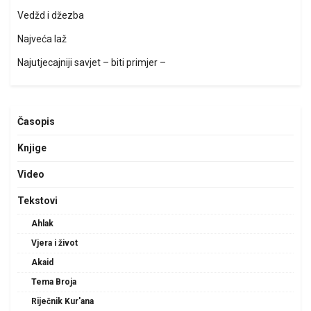
Vedžd i džezba
Najveća laž
Najutjecajniji savjet – biti primjer –
Časopis
Knjige
Video
Tekstovi
Ahlak
Vjera i život
Akaid
Tema Broja
Riječnik Kur'ana