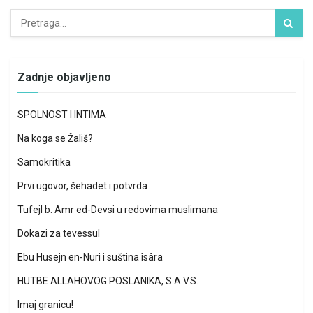
Zadnje objavljeno
SPOLNOST I INTIMA
Na koga se Žališ?
Samokritika
Prvi ugovor, šehadet i potvrda
Tufejl b. Amr ed-Devsi u redovima muslimana
Dokazi za tevessul
Ebu Husejn en-Nuri i suština îsâra
HUTBE ALLAHOVOG POSLANIKA, S.A.V.S.
Imaj granicu!