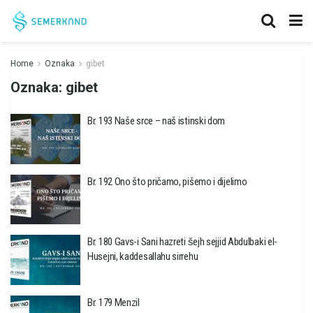
Home
Oznaka
gibet
Oznaka:
gibet
Br. 193 Naše srce – naš istinski dom
Br. 192 Ono što pričamo, pišemo i dijelimo
Br. 180 Gavs-i Sani hazreti šejh sejjid Abdulbaki el-
Husejni, kaddesallahu sirrehu
Br. 179 Menzil