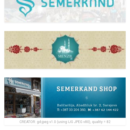
CREATOR: gd-jpeg v1.0 (using IJG JPEG v80), quality = 82