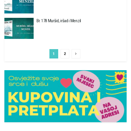
Br. 178 Muršid, iršad i Menzil
1
2