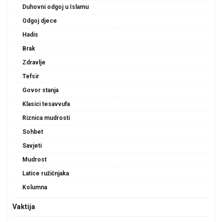
Duhovni odgoj u Islamu
Odgoj djece
Hadis
Brak
Zdravlje
Tefsir
Govor stanja
Klasici tesavvufa
Riznica mudrosti
Sohbet
Savjeti
Mudrost
Latice ružičnjaka
Kolumna
Vaktija