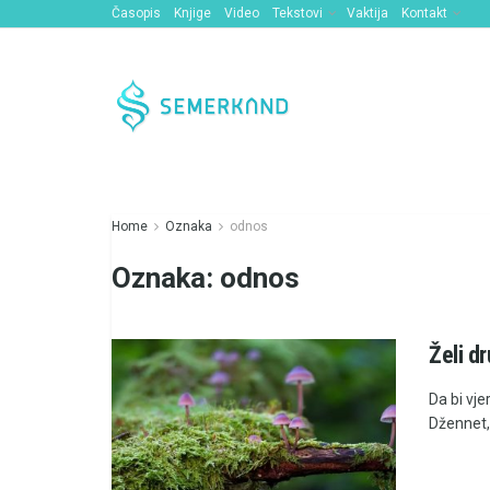
Časopis
Knjige
Video
Tekstovi
Vaktija
Kontakt
Home
Oznaka
odnos
Oznaka:
odnos
Želi d
Da bi vj
Džennet,