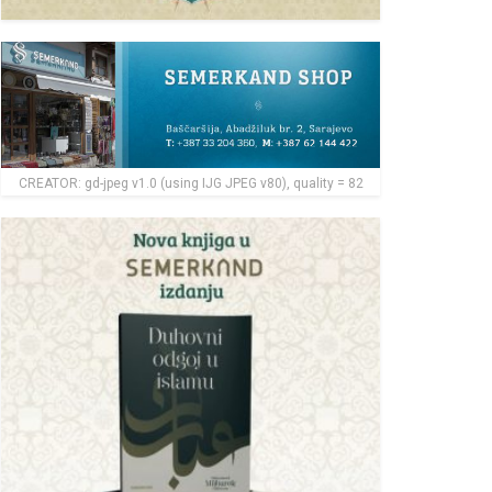
CREATOR: gd-jpeg v1.0 (using IJG JPEG v80), quality = 82