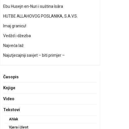
Ebu Husejn en-Nuri i suština îsâra
HUTBE ALLAHOVOG POSLANIKA, S.A.V.S.
Imaj granicu!
Vedžd i džezba
Najveća laž
Najutjecajniji savjet – biti primjer –
Časopis
Knjige
Video
Tekstovi
Ahlak
Vjera i život