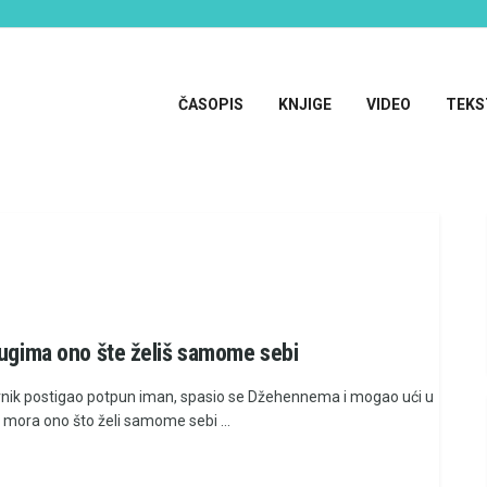
ČASOPIS
KNJIGE
VIDEO
TEKS
rugima ono šte želiš samome sebi
ernik postigao potpun iman, spasio se Džehennema i mogao ući u
 mora ono što želi samome sebi ...