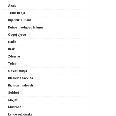
Akaid
Tema Broja
Riječnik Kur'ana
Duhovni odgoj u Islamu
Odgoj djece
Hadis
Brak
Zdravlje
Tefsir
Govor stanja
Klasici tesavvufa
Riznica mudrosti
Sohbet
Savjeti
Mudrost
Latice ružičnjaka