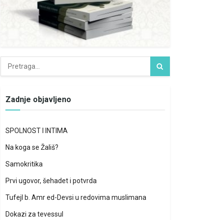
Zadnje objavljeno
SPOLNOST I INTIMA
Na koga se Žališ?
Samokritika
Prvi ugovor, šehadet i potvrda
Tufejl b. Amr ed-Devsi u redovima muslimana
Dokazi za tevessul