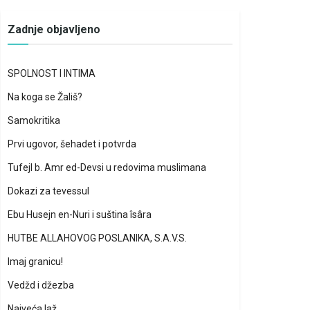
Zadnje objavljeno
SPOLNOST I INTIMA
Na koga se Žališ?
Samokritika
Prvi ugovor, šehadet i potvrda
Tufejl b. Amr ed-Devsi u redovima muslimana
Dokazi za tevessul
Ebu Husejn en-Nuri i suština îsâra
HUTBE ALLAHOVOG POSLANIKA, S.A.V.S.
Imaj granicu!
Vedžd i džezba
Najveća laž