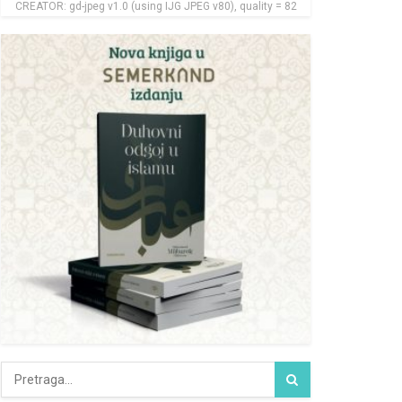
CREATOR: gd-jpeg v1.0 (using IJG JPEG v80), quality = 82