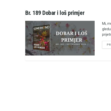
Br. 189 Dobar i loš primjer
Mi, m
gledu
prijet
PR