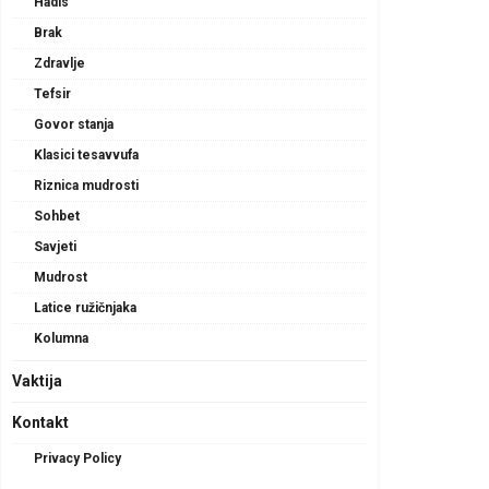
Hadis
Brak
Zdravlje
Tefsir
Govor stanja
Klasici tesavvufa
Riznica mudrosti
Sohbet
Savjeti
Mudrost
Latice ružičnjaka
Kolumna
Vaktija
Kontakt
Privacy Policy