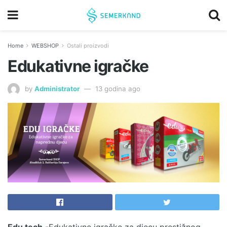
Home
WEBSHOP
Ostali proizvodi
Edukativne igračke
by
Administrator
13 godina ago
Edu tech
-Edukativne igračke za djecu prestižnog