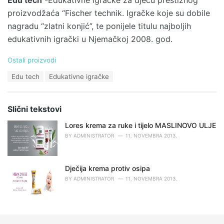
proizvodžaća “Fischer technik. Igračke koje su dobile
nagradu “zlatni konjić”, te ponijele titulu najboljih
edukativnih igrački u Njemačkoj 2008. god.
C
Ostali proizvodi
a
T
Edu tech
Edukativne igračke
t
a
e
g
g
s
o
Slični tekstovi
:
r
i
Lores krema za ruke i tijelo MASLINOVO ULJE
e
BY
ADMINISTRATOR
11. NOVEMBRA 2013.
s
:
Dječija krema protiv osipa
BY
ADMINISTRATOR
11. NOVEMBRA 2013.