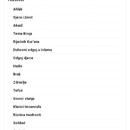
Ahlak
Vjera i život
Akaid
Tema Broja
Riječnik Kur'ana
Duhovni odgoj u Islamu
Odgoj djece
Hadis
Brak
Zdravlje
Tefsir
Govor stanja
Klasici tesavvufa
Riznica mudrosti
Sohbet