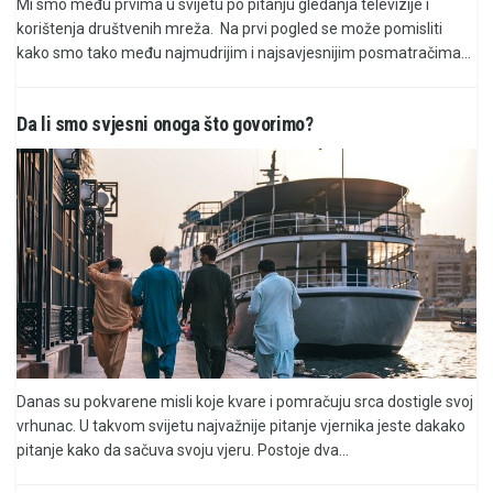
Mi smo među prvima u svijetu po pitanju gledanja televizije i
korištenja društvenih mreža. Na prvi pogled se može pomisliti
kako smo tako među najmudrijim i najsavjesnijim posmatračima...
Da li smo svjesni onoga što govorimo?
Danas su pokvarene misli koje kvare i pomračuju srca dostigle svoj
vrhunac. U takvom svijetu najvažnije pitanje vjernika jeste dakako
pitanje kako da sačuva svoju vjeru. Postoje dva...