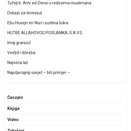
Tufejl b. Amr ed-Devsi u redovima muslimana
Dokazi za tevessul
Ebu Husejn en-Nuri i suština îsâra
HUTBE ALLAHOVOG POSLANIKA, S.A.V.S.
Imaj granicu!
Vedžd i džezba
Najveća laž
Najutjecajniji savjet – biti primjer –
Časopis
Knjige
Video
Tekstovi