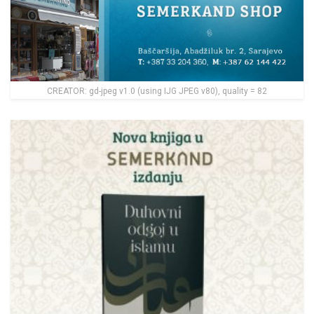
CREATOR: gd-jpeg v1.0 (using IJG JPEG v80), quality = 82