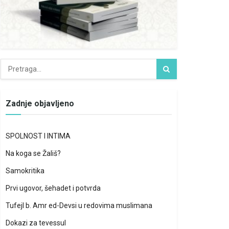
Zadnje objavljeno
SPOLNOST I INTIMA
Na koga se Žališ?
Samokritika
Prvi ugovor, šehadet i potvrda
Tufejl b. Amr ed-Devsi u redovima muslimana
Dokazi za tevessul