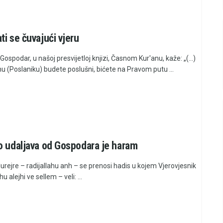
ti se čuvajući vjeru
Gospodar, u našoj presvijetloj knjizi, Časnom Kur'anu, kaže: „(...)
u (Poslaniku) budete poslušni, bićete na Pravom putu ...
o udaljava od Gospodara je haram
urejre – radijallahu anh – se prenosi hadis u kojem Vjerovjesnik
hu alejhi ve sellem – veli: ...