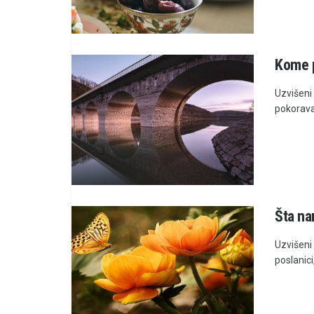
Kome 
Uzvišeni 
pokoravaj
Šta nam
Uzvišeni 
poslanici