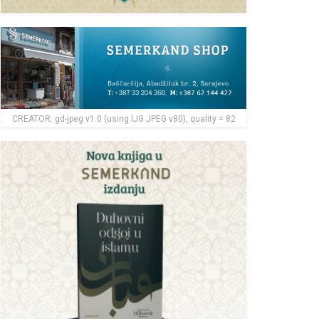
CREATOR: gd-jpeg v1.0 (using IJG JPEG v80), quality = 82