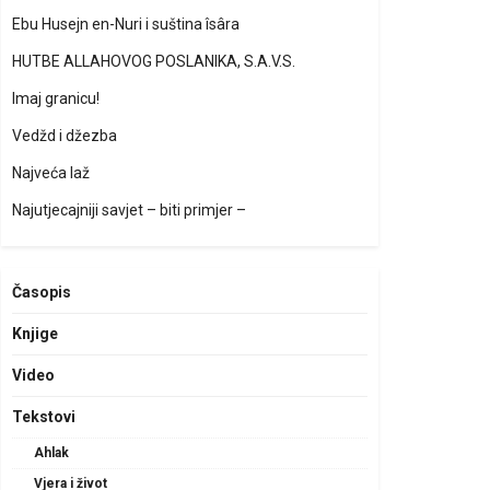
Ebu Husejn en-Nuri i suština îsâra
HUTBE ALLAHOVOG POSLANIKA, S.A.V.S.
Imaj granicu!
Vedžd i džezba
Najveća laž
Najutjecajniji savjet – biti primjer –
Časopis
Knjige
Video
Tekstovi
Ahlak
Vjera i život