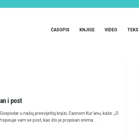
ČASOPIS
KNJIGE
VIDEO
TEKS
n i post
Gospodar u našoj presvijetloj knjizi, Časnom Kur'anu, kaže: „O
 Propisuje vam se post, kao što je propisan onima ...