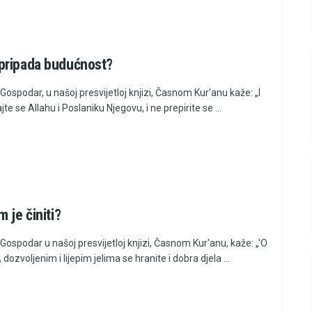
pripada budućnost?
Gospodar, u našoj presvijetloj knjizi, Časnom Kur'anu kaže: „I
te se Allahu i Poslaniku Njegovu, i ne prepirite se ...
 je činiti?
Gospodar u našoj presvijetloj knjizi, Časnom Kur'anu, kaže: „'O
, dozvoljenim i lijepim jelima se hranite i dobra djela ...