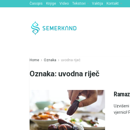
Časopis
Knjige
Video
Tekstovi
Vaktija
Kontakt
Home
Oznaka
uvodna riječ
Oznaka:
uvodna riječ
Ramaza
Uzvišeni 
vjernici!