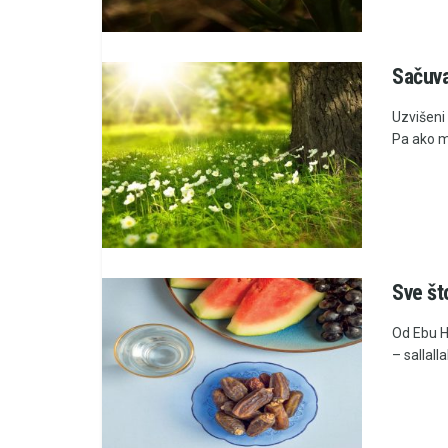
Sačuva
Uzvišeni 
Pa ako m
Sve št
Od Ebu H
– sallalla