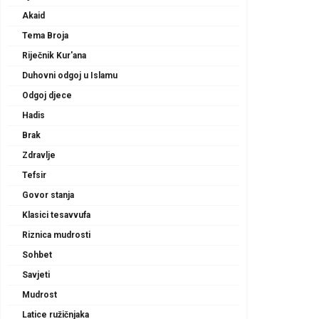
Akaid
Tema Broja
Riječnik Kur'ana
Duhovni odgoj u Islamu
Odgoj djece
Hadis
Brak
Zdravlje
Tefsir
Govor stanja
Klasici tesavvufa
Riznica mudrosti
Sohbet
Savjeti
Mudrost
Latice ružičnjaka