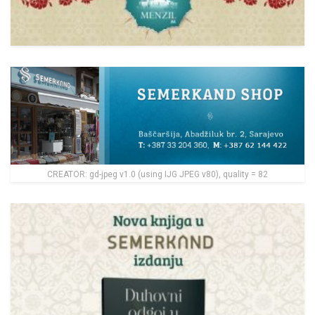
CREATOR: gd-jpeg v1.0 (using IJG JPEG v80), quality = 82