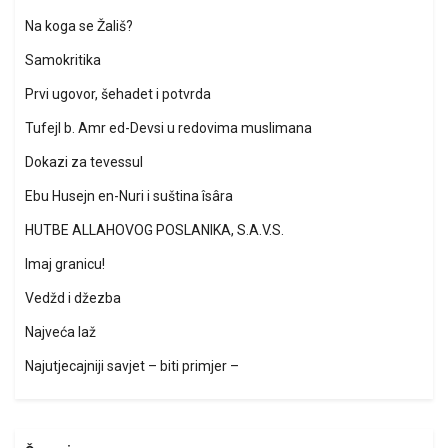
Na koga se Žališ?
Samokritika
Prvi ugovor, šehadet i potvrda
Tufejl b. Amr ed-Devsi u redovima muslimana
Dokazi za tevessul
Ebu Husejn en-Nuri i suština îsâra
HUTBE ALLAHOVOG POSLANIKA, S.A.V.S.
Imaj granicu!
Vedžd i džezba
Najveća laž
Najutjecajniji savjet – biti primjer –