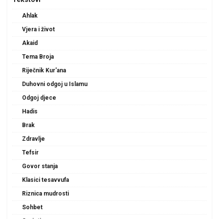
Ahlak
Vjera i život
Akaid
Tema Broja
Riječnik Kur'ana
Duhovni odgoj u Islamu
Odgoj djece
Hadis
Brak
Zdravlje
Tefsir
Govor stanja
Klasici tesavvufa
Riznica mudrosti
Sohbet