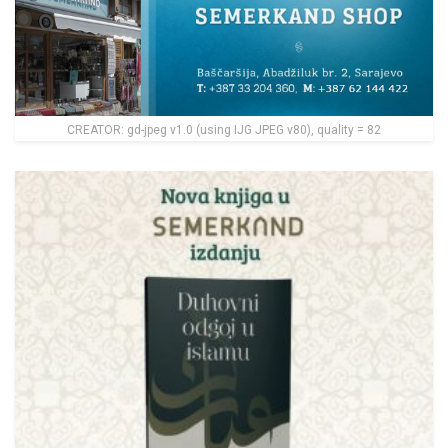
CREATOR: gd-jpeg v1.0 (using IJG JPEG v80), quality = 82