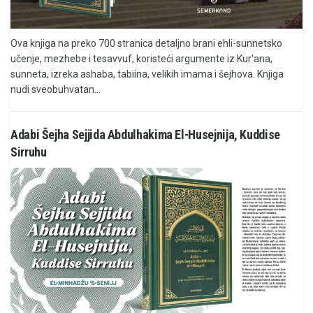
Ova knjiga na preko 700 stranica detaljno brani ehli-sunnetsko
učenje, mezhebe i tesavvuf, koristeći argumente iz Kur'ana,
sunneta, izreka ashaba, tabiina, velikih imama i šejhova. Knjiga
nudi sveobuhvatan...
Adabi Šejha Sejjida Abdulhakima El-Husejnija, Kuddise
Sirruhu