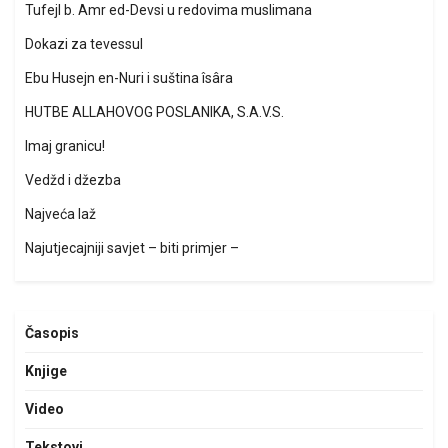
Tufejl b. Amr ed-Devsi u redovima muslimana
Dokazi za tevessul
Ebu Husejn en-Nuri i suština îsâra
HUTBE ALLAHOVOG POSLANIKA, S.A.V.S.
Imaj granicu!
Vedžd i džezba
Najveća laž
Najutjecajniji savjet – biti primjer –
Časopis
Knjige
Video
Tekstovi