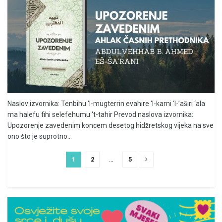
Naslov izvornika: Tenbihu ‘l-mugterrin evahire ‘l-karni ‘l-’aširi ‘ala
ma halefu fihi selefehumu ‘t-tahir Prevod naslova izvornika:
Upozorenje zavedenim koncem desetog hidžretskog vijeka na sve
ono što je suprotno...
1
2
…
5