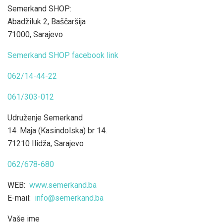
Semerkand SHOP:
Abadžiluk 2, Baščaršija
71000, Sarajevo
Semerkand SHOP facebook link
062/14-44-22
061/303-012
Udruženje Semerkand
14. Maja (Kasindolska) br 14.
71210 Ilidža, Sarajevo
062/678-680
WEB:
www.semerkand.ba
E-mail:
info@semerkand.ba
Vaše ime