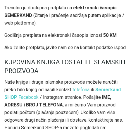
Trenutno je dostupna pretplata na
elektronski časopis
SEMERKAND
(čitanje i praćenje sadržaja putem aplikacije /
web platforme).
Godišnja pretplata na elektronski časopis iznosi
50 KM
.
Ako želite pretplatu, javite nam se na kontakt podatke ispod.
KUPOVINA KNJIGA I OSTALIH ISLAMSKIH
PROIZVODA
Naše knjige i druge islamske proizvode možete naručiti
preko bilo kojeg od naših kontakt
telefona
ili
Semerkand
SHOP
Facebook
/ Instagram stranice. Pošaljite
IME,
ADRESU i BROJ TELEFONA
, a mi ćemo Vam proizvod
poslati poštom (plaćanje pouzećem). Ukoliko vam više
odgovara drugi način plaćanja ili dostave, kontaktirajte nas.
Ponudu Semerkand SHOP-a možete pogledati na: