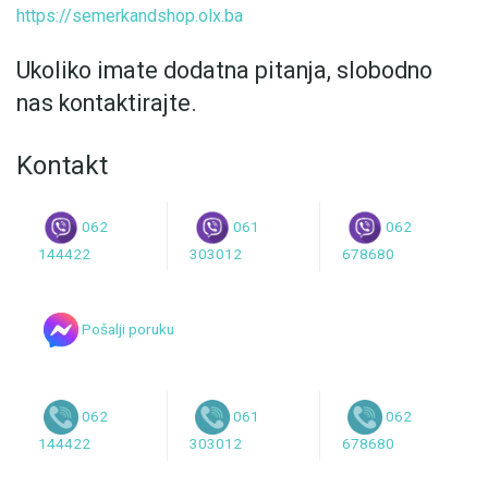
https://semerkandshop.olx.ba
Ukoliko imate dodatna pitanja, slobodno
nas kontaktirajte.
Kontakt
062
061
062
144422
303012
678680
Pošalji poruku
062
061
062
144422
303012
678680