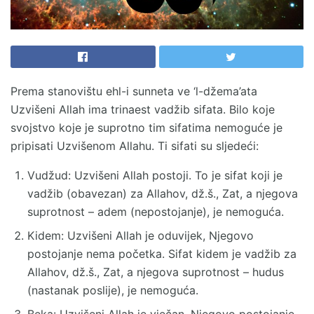
Prema stanovištu ehl-i sunneta ve ‘l-džema’ata
Uzvišeni Allah ima trinaest vadžib sifata. Bilo koje
svojstvo koje je suprotno tim sifatima nemoguće je
pripisati Uzvišenom Allahu. Ti sifati su sljedeći:
Vudžud: Uzvišeni Allah postoji. To je sifat koji je
vadžib (obavezan) za Allahov, dž.š., Zat, a njegova
suprotnost – adem (nepostojanje), je nemoguća.
Kidem: Uzvišeni Allah je oduvijek, Njegovo
postojanje nema početka. Sifat kidem je vadžib za
Allahov, dž.š., Zat, a njegova suprotnost – hudus
(nastanak poslije), je nemoguća.
Beka: Uzvišeni Allah je vječan, Njegovo postojanje