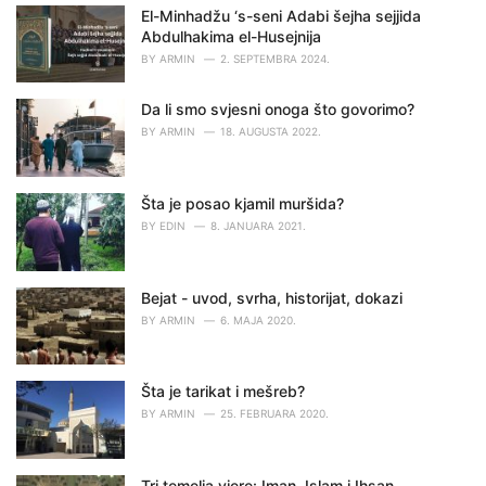
i
El-Minhadžu ‘s-seni Adabi šejha sejjida
e
Abdulhakima el-Husejnija
s
BY
ARMIN
2. SEPTEMBRA 2024.
:
Da li smo svjesni onoga što govorimo?
BY
ARMIN
18. AUGUSTA 2022.
Šta je posao kjamil muršida?
BY
EDIN
8. JANUARA 2021.
Bejat - uvod, svrha, historijat, dokazi
BY
ARMIN
6. MAJA 2020.
Šta je tarikat i mešreb?
BY
ARMIN
25. FEBRUARA 2020.
Tri temelja vjere: Iman, Islam i Ihsan