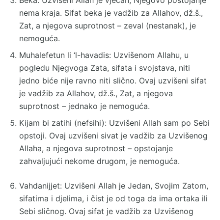
nema kraja. Sifat beka je vadžib za Allahov, dž.š.,
Zat, a njegova suprotnost – zeval (nestanak), je
nemoguća.
Muhalefetun li ‘l-havadis: Uzvišenom Allahu, u
pogledu Njegvoga Zata, sifata i svojstava, niti
jedno biće nije ravno niti slično. Ovaj uzvišeni sifat
je vadžib za Allahov, dž.š., Zat, a njegova
suprotnost – jednako je nemoguća.
Kijam bi zatihi (nefsihi): Uzvišeni Allah sam po Sebi
opstoji. Ovaj uzvišeni sivat je vadžib za Uzvišenog
Allaha, a njegova suprotnost – opstojanje
zahvaljujući nekome drugom, je nemoguća.
Vahdanijjet: Uzvišeni Allah je Jedan, Svojim Zatom,
sifatima i djelima, i čist je od toga da ima ortaka ili
Sebi sličnog. Ovaj sifat je vadžib za Uzvišenog