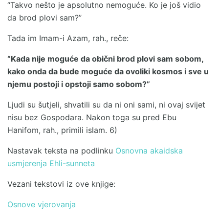
“Takvo nešto je apsolutno nemoguće. Ko je još vidio
da brod plovi sam?”
Tada im Imam-i Azam, rah., reče:
“Kada nije moguće da obični brod plovi sam sobom,
kako onda da bude moguće da ovoliki kosmos i sve u
njemu postoji i opstoji samo sobom?”
Ljudi su šutjeli, shvatili su da ni oni sami, ni ovaj svijet
nisu bez Gospodara. Nakon toga su pred Ebu
Hanifom, rah., primili islam. 6)
Nastavak teksta na podlinku
Osnovna akaidska
usmjerenja Ehli-sunneta
Vezani tekstovi iz ove knjige:
Osnove vjerovanja