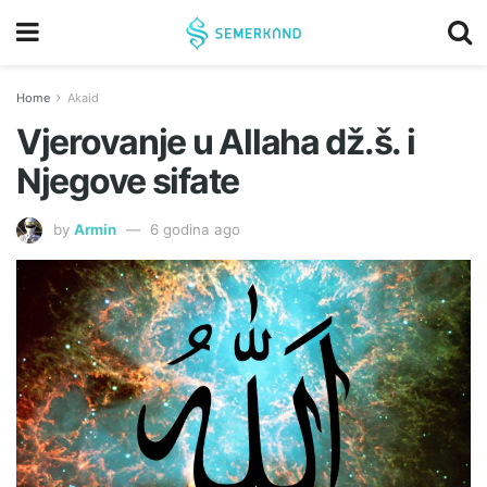
Home
Akaid
Vjerovanje u Allaha dž.š. i
Njegove sifate
by
Armin
6 godina ago