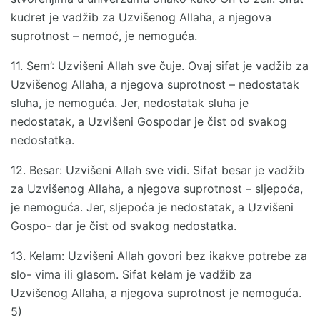
kudret je vadžib za Uzvišenog Allaha, a njegova
suprotnost – nemoć, je nemoguća.
11. Sem’: Uzvišeni Allah sve čuje. Ovaj sifat je vadžib za
Uzvišenog Allaha, a njegova suprotnost – nedostatak
sluha, je nemoguća. Jer, nedostatak sluha je
nedostatak, a Uzvišeni Gospodar je čist od svakog
nedostatka.
12. Besar: Uzvišeni Allah sve vidi. Sifat besar je vadžib
za Uzvišenog Allaha, a njegova suprotnost – sljepoća,
je nemoguća. Jer, sljepoća je nedostatak, a Uzvišeni
Gospo- dar je čist od svakog nedostatka.
13. Kelam: Uzvišeni Allah govori bez ikakve potrebe za
slo- vima ili glasom. Sifat kelam je vadžib za
Uzvišenog Allaha, a njegova suprotnost je nemoguća.
5)