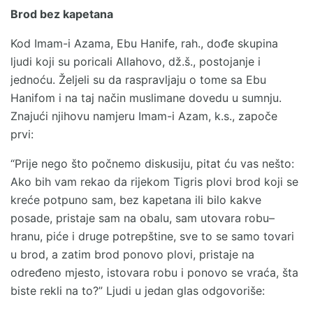
Brod bez kapetana
Kod Imam-i Azama, Ebu Hanife, rah., dođe skupina
ljudi koji su poricali Allahovo, dž.š., postojanje i
jednoću. Željeli su da raspravljaju o tome sa Ebu
Hanifom i na taj način muslimane dovedu u sumnju.
Znajući njihovu namjeru Imam-i Azam, k.s., započe
prvi:
“Prije nego što počnemo diskusiju, pitat ću vas nešto:
Ako bih vam rekao da rijekom Tigris plovi brod koji se
kreće potpuno sam, bez kapetana ili bilo kakve
posade, pristaje sam na obalu, sam utovara robu–
hranu, piće i druge potrepštine, sve to se samo tovari
u brod, a zatim brod ponovo plovi, pristaje na
određeno mjesto, istovara robu i ponovo se vraća, šta
biste rekli na to?” Ljudi u jedan glas odgovoriše: