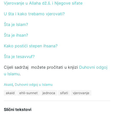
Vjerovanje u Allaha dž.š. i Njegove sifate
U šta i kako trebamo vjerovati?
Šta je Islam?
Šta je ihsan?
Kako postići stepen ihsana?
Šta je tesavvuf?
Cijeli sadržaj možete pročitati u knjizi
Duhovni odgoj
u Islamu
.
C
Akaid
,
Duhovni odgoj u Islamu
a
T
akaid
ehli-sunnet
jednoca
sifati
vjerovanje
t
a
e
g
g
s
o
Slični tekstovi
:
r