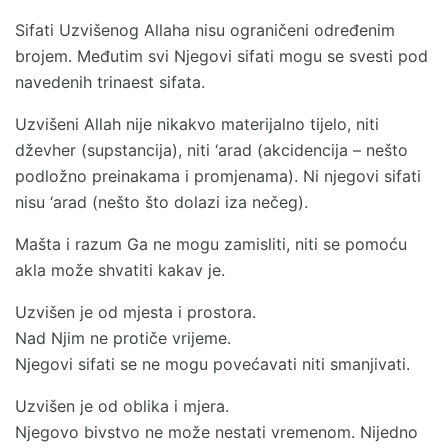
Sifati Uzvišenog Allaha nisu ograničeni određenim
brojem. Međutim svi Njegovi sifati mogu se svesti pod
navedenih trinaest sifata.
Uzvišeni Allah nije nikakvo materijalno tijelo, niti
dževher (supstancija), niti ‘arad (akcidencija – nešto
podložno preinakama i promjenama). Ni njegovi sifati
nisu ‘arad (nešto što dolazi iza nečeg).
Mašta i razum Ga ne mogu zamisliti, niti se pomoću
akla može shvatiti kakav je.
Uzvišen je od mjesta i prostora.
Nad Njim ne protiče vrijeme.
Njegovi sifati se ne mogu povećavati niti smanjivati.
Uzvišen je od oblika i mjera.
Njegovo bivstvo ne može nestati vremenom. Nijedno