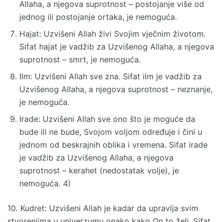
Allaha, a njegova suprotnost – postojanje više od
jednog ili postojanje ortaka, je nemoguća.
Hajat: Uzvišeni Allah živi Svojim vječnim životom.
Sifat hajat je vadžib za Uzvišenog Allaha, a njegova
suprotnost – smrt, je nemoguća.
Ilm: Uzvišeni Allah sve zna. Sifat ilm je vadžib za
Uzvišenog Allaha, a njegova suprotnost – neznanje,
je nemoguća.
Irade: Uzvišeni Allah sve ono što je moguće da
bude ili ne bude, Svojom voljom određuje i čini u
jednom od beskrajnih oblika i vremena. Sifat irade
je vadžib za Uzvišenog Allaha, a njegova
suprotnost – kerahet (nedostatak volje), je
nemoguća. 4)
10. Kudret: Uzvišeni Allah je kadar da upravlja svim
stvorenjima u univerzumu onako kako On to želi. Sifat