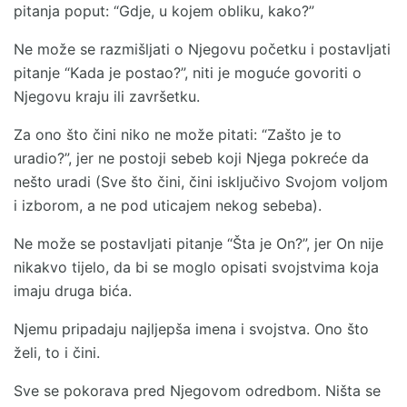
pitanja poput: “Gdje, u kojem obliku, kako?”
Ne može se razmišljati o Njegovu početku i postavljati
pitanje “Kada je postao?”, niti je moguće govoriti o
Njegovu kraju ili završetku.
Za ono što čini niko ne može pitati: “Zašto je to
uradio?”, jer ne postoji sebeb koji Njega pokreće da
nešto uradi (Sve što čini, čini isključivo Svojom voljom
i izborom, a ne pod uticajem nekog sebeba).
Ne može se postavljati pitanje “Šta je On?”, jer On nije
nikakvo tijelo, da bi se moglo opisati svojstvima koja
imaju druga bića.
Njemu pripadaju najljepša imena i svojstva. Ono što
želi, to i čini.
Sve se pokorava pred Njegovom odredbom. Ništa se