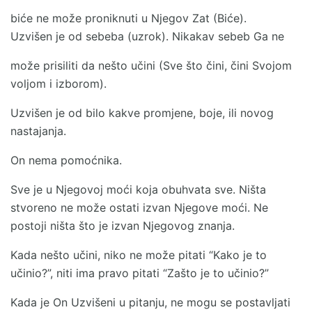
biće ne može proniknuti u Njegov Zat (Biće).
Uzvišen je od sebeba (uzrok). Nikakav sebeb Ga ne
može prisiliti da nešto učini (Sve što čini, čini Svojom
voljom i izborom).
Uzvišen je od bilo kakve promjene, boje, ili novog
nastajanja.
On nema pomoćnika.
Sve je u Njegovoj moći koja obuhvata sve. Ništa
stvoreno ne može ostati izvan Njegove moći. Ne
postoji ništa što je izvan Njegovog znanja.
Kada nešto učini, niko ne može pitati “Kako je to
učinio?”, niti ima pravo pitati “Zašto je to učinio?”
Kada je On Uzvišeni u pitanju, ne mogu se postavljati