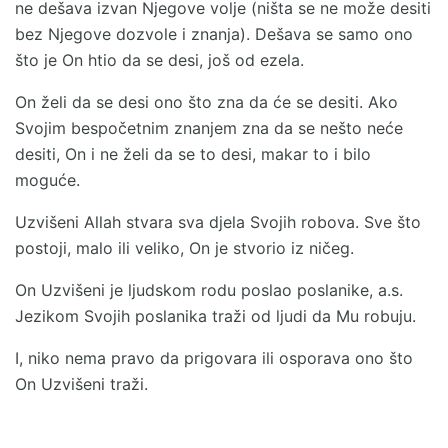
ne dešava izvan Njegove volje (ništa se ne može desiti
bez Njegove dozvole i znanja). Dešava se samo ono
što je On htio da se desi, još od ezela.
On želi da se desi ono što zna da će se desiti. Ako
Svojim bespočetnim znanjem zna da se nešto neće
desiti, On i ne želi da se to desi, makar to i bilo
moguće.
Uzvišeni Allah stvara sva djela Svojih robova. Sve što
postoji, malo ili veliko, On je stvorio iz ničeg.
On Uzvišeni je ljudskom rodu poslao poslanike, a.s.
Jezikom Svojih poslanika traži od ljudi da Mu robuju.
I, niko nema pravo da prigovara ili osporava ono što
On Uzvišeni traži.