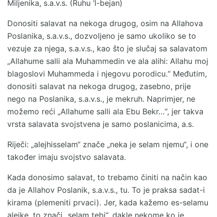
Miljenika, s.a.v.s. (Ruhu ‘l-bejan)
Donositi salavat na nekoga drugog, osim na Allahova
Poslanika, s.a.v.s., dozvoljeno je samo ukoliko se to
vezuje za njega, s.a.v.s., kao što je slučaj sa salavatom
„Allahume salli ala Muhammedin ve ala alihi: Allahu moj
blagoslovi Muhammeda i njegovu porodicu.“ Međutim,
donositi salavat na nekoga drugog, zasebno, prije
nego na Poslanika, s.a.v.s., je mekruh. Naprimjer, ne
možemo reći „Allahume salli ala Ebu Bekr…“, jer takva
vrsta salavata svojstvena je samo poslanicima, a.s.
Riječi: „alejhisselam“ znače „neka je selam njemu“, i one
također imaju svojstvo salavata.
Kada donosimo salavat, to trebamo činiti na način kao
da je Allahov Poslanik, s.a.v.s., tu. To je praksa sadat-i
kirama (plemeniti prvaci). Jer, kada kažemo es-selamu
alejke, to znači „selam tebi“, dakle nekome ko je