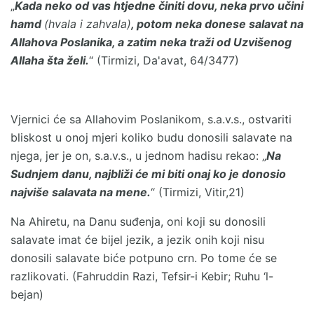
„
Kada neko od vas htjedne činiti dovu, neka prvo učini
hamd
(hvala i zahvala)
, potom neka donese salavat na
Allahova Poslanika, a zatim neka traži od Uzvišenog
Allaha šta želi.
“ (Tirmizi, Da'avat, 64/3477)
Vjernici će sa Allahovim Poslanikom, s.a.v.s., ostvariti
bliskost u onoj mjeri koliko budu donosili salavate na
njega, jer je on, s.a.v.s., u jednom hadisu rekao: „
Na
Sudnjem danu, najbliži će mi biti onaj ko je donosio
najviše salavata na mene.
“ (Tirmizi, Vitir,21)
Na Ahiretu, na Danu suđenja, oni koji su donosili
salavate imat će bijel jezik, a jezik onih koji nisu
donosili salavate biće potpuno crn. Po tome će se
razlikovati. (Fahruddin Razi, Tefsir-i Kebir; Ruhu ‘l-
bejan)