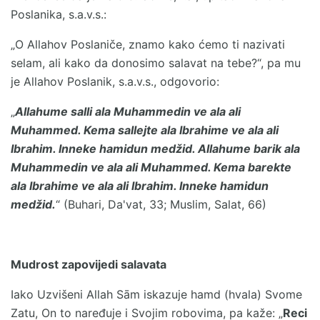
Poslanika, s.a.v.s.:
„O Allahov Poslaniče, znamo kako ćemo ti nazivati
selam, ali kako da donosimo salavat na tebe?“, pa mu
je Allahov Poslanik, s.a.v.s., odgovorio:
„
Allahume salli ala Muhammedin ve ala ali
Muhammed. Kema sallejte ala Ibrahime ve ala ali
Ibrahim. Inneke hamidun medžid. Allahume barik ala
Muhammedin ve ala ali Muhammed. Kema barekte
ala Ibrahime ve ala ali Ibrahim. Inneke hamidun
medžid.
“ (Buhari, Da'vat, 33; Muslim, Salat, 66)
Mudrost zapovijedi salavata
Iako Uzvišeni Allah Sām iskazuje hamd (hvala) Svome
Zatu, On to naređuje i Svojim robovima, pa kaže: „
Reci