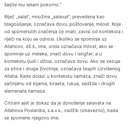
šaljite mu selam pokorno.“
Riječ „salat“, množina „salavat“, prevedena kao
blagosiljanje, označava dovu, poštovanje, milost. Koje
od spomenutih značenja će imati, zavisi od konteksta i
riječi na koju se odnosi. Ukoliko se spominje uz
Allahovo, dž.š., ime, onda označava milost; ako se
spominje uz meleke, znači dovu i istigfar; a u
kontekstu ljudi i džina, označava dovu. Ako se vezuje
za ptice i druge životinje, označava tespih Uzvišenog
Allaha. Kada dolazi u kontekstu namaza, znači dovu
sačinjenu od kijama, kiraeta, rukua, sedžde i drugih
elemenata namaza.
Citirani ajet je dokaz da je donošenje salavata na
Allahova Poslanika, s.a.v.s., vadžib (obavezno), kada
se spomene njegovo ime.