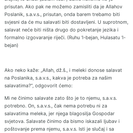
prisutan. Ako pak ne možemo zamisliti da je Allahov
Poslanik, s.a.v.s., prisutan, onda barem trebamo biti
svjesni da će mu salavati biti dostavljeni. U suprotnom,
salavat neće biti ništa drugo do pokretanje jezika i
formalno izgovaranje riječi. (Ruhu ‘l-bejan, Hulasatu ‘l-
bejan)
Ako neko kaže: „Allah, dž.š., i meleki donose salavat
na Poslanika, s.a.v.s., kakva je potreba za našim
salavatima?“, odgovorit ćemo:
Mi ne činimo salavate zato što je to njemu, s.a.v.s.
potrebno. On, s.a.v.s., čak nema potrebu ni za
salavatima meleka, jer njega blagosilja Gospodar
svjetova. Salavate činimo da bismo iskazali ljubav i
poštovanje prema njemu, s.a.v.s. Isti je slučaj i sa