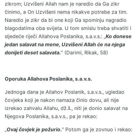
zikrom; Uzvišeni Allah nam je naredio da Ga zikr
činimo, a On Uzvišeni nema nikakve potrebe za tim.
Naredio je zikr da bi one koji Ga spominju nagradio
blagodatima oba svijeta. U tom smislu treba shvatiti i
sljedeće riječi Allahova Poslanika, s.a.v.s.: „
Ko donese
jedan salavat na mene, Uzvišeni Allah će na njega
donijeti deset salavata.
“ (Darimi, Rikak, 58)
Oporuka Allahova Poslanika, s.a.v.s.
Jednoga dana je Allahov Poslanik, s.a.v.s., ugledao
čovjeka koji je nakon namaza činio dovu, ali nije
izrekao zahvalu Allahu, dž.š., niti je donio salavat na
Njegova Poslanika, s.a.v.s., pa je rekao:
„
Ovaj čovjek je požurio
.
“ Potom ga je zovnuo i rekao: