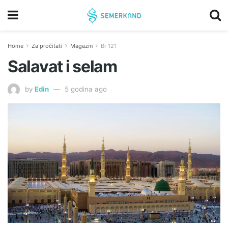
Home
Za pročitati
Magazin
Br 121
Salavat i selam
by
Edin
5 godina ago