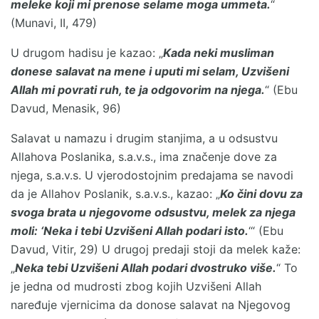
meleke koji mi prenose selame moga ummeta.
“
(Munavi, II, 479)
U drugom hadisu je kazao: „
Kada neki musliman
donese salavat na mene i uputi mi selam, Uzvišeni
Allah mi povrati ruh, te ja odgovorim na njega.
“ (Ebu
Davud, Menasik, 96)
Salavat u namazu i drugim stanjima, a u odsustvu
Allahova Poslanika, s.a.v.s., ima značenje dove za
njega, s.a.v.s. U vjerodostojnim predajama se navodi
da je Allahov Poslanik, s.a.v.s., kazao: „
Ko čini dovu za
svoga brata u njegovome odsustvu, melek za njega
moli: ‘Neka i tebi Uzvišeni Allah podari isto.
‘“ (Ebu
Davud, Vitir, 29) U drugoj predaji stoji da melek kaže:
„
Neka tebi Uzvišeni Allah podari dvostruko više.
“ To
je jedna od mudrosti zbog kojih Uzvišeni Allah
naređuje vjernicima da donose salavat na Njegovog