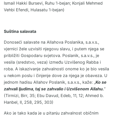
Ismail Hakki Bursevi, Ruhu ‘l-bejan; Konjali Mehmed
Vehbi Efendi, Hulasatu ‘l-bejan)
Suština salavata
Donoseći salavate na Allahova Poslanika, s.a.v.s.,
vjernici žele uzvisiti njegovu slavu, i putem njega se
približiti Gospodaru svjetova. Poslanik, s.a.v.s., je
vesila (sredstvo, veza) između Uzvišenog Rabba i
roba. A iskazivanje zahvalnosti onome ko je bio vesila
u nekom poslu i činjenje dove za njega je obaveza. U
jednom hadisu Allahov Poslanik, s.a.v.s., kaže: „
Ko se
zahvali ljudima, taj se zahvalio i Uzvišenom Allahu.
“
(Tirmizi, Birr, 35; Ebu Davud, Edeb, 11, 12; Ahmed b.
Hanbel, II, 258, 295, 303)
Ako je tako kada je u pitanju zahvalnost običnim