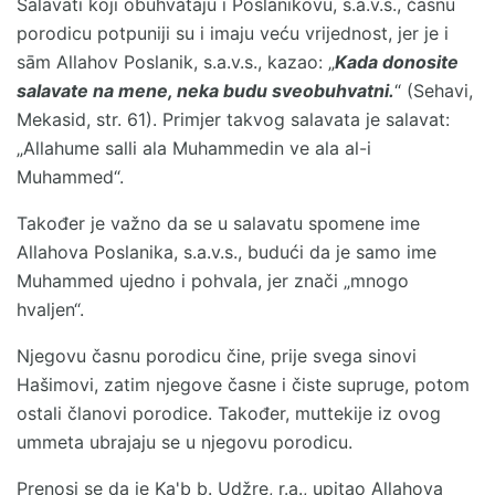
Salavati koji obuhvataju i Poslanikovu, s.a.v.s., časnu
porodicu potpuniji su i imaju veću vrijednost, jer je i
sām Allahov Poslanik, s.a.v.s., kazao: „
Kada donosite
salavate na mene, neka budu sveobuhvatni.
“ (Sehavi,
Mekasid, str. 61). Primjer takvog salavata je salavat:
„Allahume salli ala Muhammedin ve ala al-i
Muhammed“.
Također je važno da se u salavatu spomene ime
Allahova Poslanika, s.a.v.s., budući da je samo ime
Muhammed ujedno i pohvala, jer znači „mnogo
hvaljen“.
Njegovu časnu porodicu čine, prije svega sinovi
Hašimovi, zatim njegove časne i čiste supruge, potom
ostali članovi porodice. Također, muttekije iz ovog
ummeta ubrajaju se u njegovu porodicu.
Prenosi se da je Ka'b b. Udžre, r.a., upitao Allahova