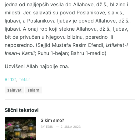
jedna od najljepših vesila do Allahove, dž.š., blizine i
milosti. Jer, salavati su povod Poslanikove, s.a.v.s.,
ljubavi, a Poslanikova ljubav je povod Allahove, dž.š.,
ljubavi. A onaj rob koji stekne Allahovu, dž.š., ljubav,
bit će privučen u Njegovu blizinu, posredno ili
neposredno. (Sejjid Mustafa Rasim Efendi,
Istilahat-i
Insan-i Kamil
; Ruhu ‘l-bejan; Bahru ‘l-medid)
Uzvišeni Allah najbolje zna.
C
Br 121
,
Tefsir
a
T
salavat
selam
t
a
e
g
g
s
o
Slični tekstovi
:
r
i
S kim smo?
e
BY
EDIN
2. JULA 2023.
s
: