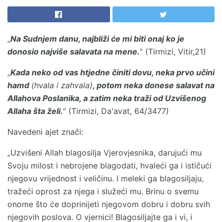
„
Na Sudnjem danu, najbliži će mi biti onaj ko je
donosio najviše salavata na mene.
“ (Tirmizi, Vitir,21)
„
Kada neko od vas htjedne činiti dovu, neka prvo učini
hamd
(hvala i zahvala)
, potom neka donese salavat na
Allahova Poslanika, a zatim neka traži od Uzvišenog
Allaha šta želi.
“ (Tirmizi, Da'avat, 64/3477)
Navedeni ajet znači:
„Uzvišeni Allah blagosilja Vjerovjesnika, darujući mu
Svoju milost i nebrojene blagodati, hvaleći ga i ističući
njegovu vrijednost i veličinu. I meleki ga blagosiljaju,
tražeći oprost za njega i služeći mu. Brinu o svemu
onome što će doprinijeti njegovom dobru i dobru svih
njegovih poslova. O vjernici! Blagosiljajte ga i vi, i