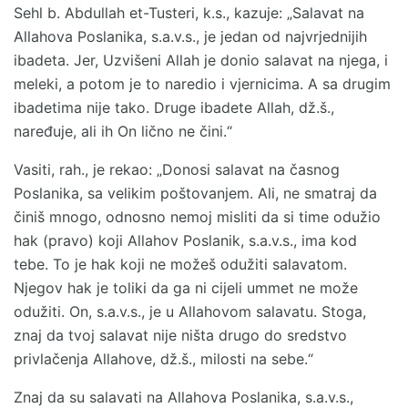
Sehl b. Abdullah et-Tusteri, k.s., kazuje: „Salavat na
Allahova Poslanika, s.a.v.s., je jedan od najvrjednijih
ibadeta. Jer, Uzvišeni Allah je donio salavat na njega, i
meleki, a potom je to naredio i vjernicima. A sa drugim
ibadetima nije tako. Druge ibadete Allah, dž.š.,
naređuje, ali ih On lično ne čini.“
Vasiti, rah., je rekao: „Donosi salavat na časnog
Poslanika, sa velikim poštovanjem. Ali, ne smatraj da
činiš mnogo, odnosno nemoj misliti da si time odužio
hak (pravo) koji Allahov Poslanik, s.a.v.s., ima kod
tebe. To je hak koji ne možeš odužiti salavatom.
Njegov hak je toliki da ga ni cijeli ummet ne može
odužiti. On, s.a.v.s., je u Allahovom salavatu. Stoga,
znaj da tvoj salavat nije ništa drugo do sredstvo
privlačenja Allahove, dž.š., milosti na sebe.“
Znaj da su salavati na Allahova Poslanika, s.a.v.s.,