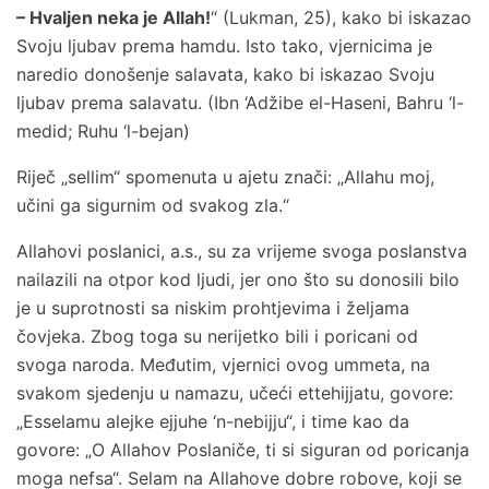
– Hvaljen neka je Allah!
“ (Lukman, 25), kako bi iskazao
Svoju ljubav prema hamdu. Isto tako, vjernicima je
naredio donošenje salavata, kako bi iskazao Svoju
ljubav prema salavatu. (Ibn ‘Adžibe el-Haseni, Bahru ‘l-
medid; Ruhu ‘l-bejan)
Riječ „sellim“ spomenuta u ajetu znači: „Allahu moj,
učini ga sigurnim od svakog zla.“
Allahovi poslanici, a.s., su za vrijeme svoga poslanstva
nailazili na otpor kod ljudi, jer ono što su donosili bilo
je u suprotnosti sa niskim prohtjevima i željama
čovjeka. Zbog toga su nerijetko bili i poricani od
svoga naroda. Međutim, vjernici ovog ummeta, na
svakom sjedenju u namazu, učeći ettehijjatu, govore:
„Esselamu alejke ejjuhe ‘n-nebijju“, i time kao da
govore: „O Allahov Poslaniče, ti si siguran od poricanja
moga nefsa“. Selam na Allahove dobre robove, koji se