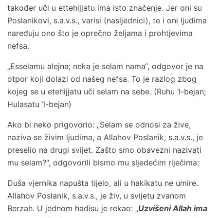
također uči u ettehijjatu ima isto značenje. Jer oni su
Poslanikovi, s.a.v.s., varisi (nasljednici), te i oni ljudima
naređuju ono što je oprečno željama i prohtjevima
nefsa.
„Esselamu alejna; neka je selam nama“, odgovor je na
otpor koji dolazi od našeg nefsa. To je razlog zbog
kojeg se u etehijjatu uči selam na sebe. (Ruhu ‘l-bejan;
Hulasatu ‘l-bejan)
Ako bi neko prigovorio: „Selam se odnosi za žive,
naziva se živim ljudima, a Allahov Poslanik, s.a.v.s., je
preselio na drugi svijet. Zašto smo obavezni nazivati
mu selam?“, odgovorili bismo mu sljedećim riječima:
Duša vjernika napušta tijelo, ali u hakikatu ne umire.
Allahov Poslanik, s.a.v.s., je živ, u svijetu zvanom
Berzah. U jednom hadisu je rekao: „
Uzvišeni Allah ima