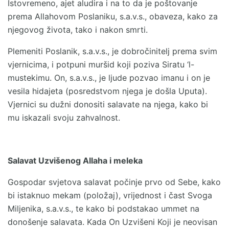
Istovremeno, ajet aludira i na to da je poštovanje
prema Allahovom Poslaniku, s.a.v.s., obaveza, kako za
njegovog života, tako i nakon smrti.
Plemeniti Poslanik, s.a.v.s., je dobročinitelj prema svim
vjernicima, i potpuni muršid koji poziva Siratu ‘l-
mustekimu. On, s.a.v.s., je ljude pozvao imanu i on je
vesila hidajeta (posredstvom njega je došla Uputa).
Vjernici su dužni donositi salavate na njega, kako bi
mu iskazali svoju zahvalnost.
Salavat Uzvišenog Allaha i meleka
Gospodar svjetova salavat počinje prvo od Sebe, kako
bi istaknuo mekam (položaj), vrijednost i čast Svoga
Miljenika, s.a.v.s., te kako bi podstakao ummet na
donošenje salavata. Kada On Uzvišeni Koji je neovisan