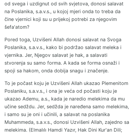
od svega i uzdignut od svih svjetova, donosi salavat
na Poslanika, s.a.v.s., u kojoj mjeri onda to treba da
čine vjernici koji su u prijekoj potrebi za njegovim
šefa'atom?
Pored toga, Uzvišeni Allah donosi salavat na Svoga
Poslanika, s.a.v.s., kako bi podržao salavat meleka i
vjernika. Jer, Njegov salavat je hak, a salavati
stvorenja su samo forma. A kada se forma osnaži i
spoji sa hakom, onda dobija snagu i značenje.
To je počast koju je Uzvišeni Allah ukazao Plemenitom
Poslaniku, s.a.v.s., i ona je veća od počasti koju je
ukazao Ademu, a.s., kada je naredio melekima da mu
učine sedždu. Jer, sedžda je naređena samo melekima,
i samo su je oni i učinili, a salavat na poslanika
Muhammeda, s.a.v.s., donosi Uzvišeni Allah, zajedno sa
melekima. (Elmalılı Hamdi Yazır, Hak Dini Kur'an Dili;