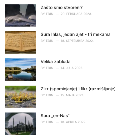
Zašto smo stvoreni?
BY
EDIN
20. FEBRUARA 2023.
Sura Ihlas, jedan ajet - tri mekama
BY
EDIN
18. SEPTEMBRA 2022.
Velika zabluda
BY
EDIN
14. JULA 2022.
Zikr (spominjanje) i fikr (razmišljanje)
BY
EDIN
15. MAJA 2022.
Sura „en-Nas“
BY
EDIN
18. APRILA 2022.