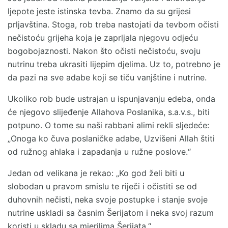
ljepote jeste istinska tevba. Znamo da su grijesi
prljavština. Stoga, rob treba nastojati da tevbom očisti
nečistoću grijeha koja je zaprljala njegovu odjeću
bogobojaznosti. Nakon što očisti nečistoću, svoju
nutrinu treba ukrasiti lijepim djelima. Uz to, potrebno je
da pazi na sve adabe koji se tiču vanjštine i nutrine.
Ukoliko rob bude ustrajan u ispunjavanju edeba, onda
će njegovo slijeđenje Allahova Poslanika, s.a.v.s., biti
potpuno. O tome su naši rabbani alimi rekli sljedeće:
„Onoga ko čuva poslaničke adabe, Uzvišeni Allah štiti
od ružnog ahlaka i zapadanja u ružne poslove.“
Jedan od velikana je rekao: „Ko god želi biti u
slobodan u pravom smislu te riječi i očistiti se od
duhovnih nečisti, neka svoje postupke i stanje svoje
nutrine uskladi sa časnim Šerijatom i neka svoj razum
koristi u skladu sa mjerilima Šerijata.“