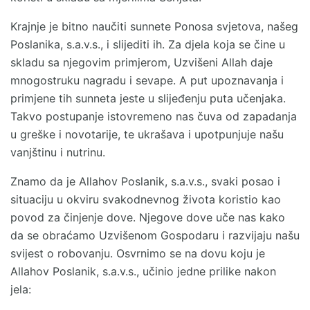
Krajnje je bitno naučiti sunnete Ponosa svjetova, našeg
Poslanika, s.a.v.s., i slijediti ih. Za djela koja se čine u
skladu sa njegovim primjerom, Uzvišeni Allah daje
mnogostruku nagradu i sevape. A put upoznavanja i
primjene tih sunneta jeste u slijeđenju puta učenjaka.
Takvo postupanje istovremeno nas čuva od zapadanja
u greške i novotarije, te ukrašava i upotpunjuje našu
vanjštinu i nutrinu.
Znamo da je Allahov Poslanik, s.a.v.s., svaki posao i
situaciju u okviru svakodnevnog života koristio kao
povod za činjenje dove. Njegove dove uče nas kako
da se obraćamo Uzvišenom Gospodaru i razvijaju našu
svijest o robovanju. Osvrnimo se na dovu koju je
Allahov Poslanik, s.a.v.s., učinio jedne prilike nakon
jela: