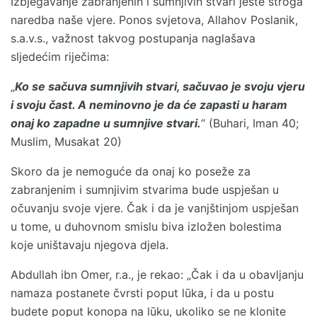
Izbjegavanje zabranjenih i sumnjivih stvari jeste stroga
naredba naše vjere. Ponos svjetova, Allahov Poslanik,
s.a.v.s., važnost takvog postupanja naglašava
sljedećim riječima:
„
Ko se sačuva sumnjivih stvari, sačuvao je svoju vjeru
i svoju čast. A neminovno je da će zapasti u haram
onaj ko zapadne u sumnjive stvari.
“ (Buhari, Iman 40;
Muslim, Musakat 20)
Skoro da je nemoguće da onaj ko poseže za
zabranjenim i sumnjivim stvarima bude uspješan u
očuvanju svoje vjere. Čak i da je vanjštinjom uspješan
u tome, u duhovnom smislu biva izložen bolestima
koje uništavaju njegova djela.
Abdullah ibn Omer, r.a., je rekao: „Čak i da u obavljanju
namaza postanete čvrsti poput lūka, i da u postu
budete poput konopa na lūku, ukoliko se ne klonite