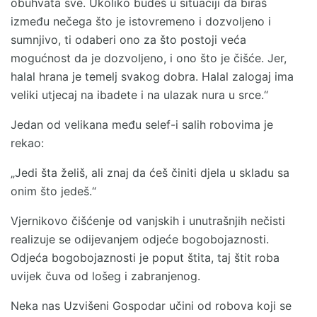
obuhvata sve. Ukoliko budeš u situaciji da biraš
između nečega što je istovremeno i dozvoljeno i
sumnjivo, ti odaberi ono za što postoji veća
mogućnost da je dozvoljeno, i ono što je čišće. Jer,
halal hrana je temelj svakog dobra. Halal zalogaj ima
veliki utjecaj na ibadete i na ulazak nura u srce.“
Jedan od velikana među selef-i salih robovima je
rekao:
„Jedi šta želiš, ali znaj da ćeš činiti djela u skladu sa
onim što jedeš.“
Vjernikovo čišćenje od vanjskih i unutrašnjih nečisti
realizuje se odijevanjem odjeće bogobojaznosti.
Odjeća bogobojaznosti je poput štita, taj štit roba
uvijek čuva od lošeg i zabranjenog.
Neka nas Uzvišeni Gospodar učini od robova koji se