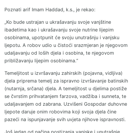
Poznati arif Imam Haddad, k.s., je rekao:
„Ko bude ustrajan u ukrašavanju svoje vanjštine
ibadetima kao i ukrašavanju svoje nutrine lijepim
osobinama, upotpunit će svoju unutrašnju i vanjsku
ljepotu. A robov udio u čistoći srazmjeran je njegovom
udaljavanju od loših djela i osobina, te njegovom
približavanju lijepim osobinama.“
Temeljitost u izvršavanju zahirskih (pojavna, vidljiva)
djela priprema temelj za ispravno izvršavanje batinskih
(nutarnja, srčana) djela. A temeljitost u djelima postiže
se čvrstim prihvatanjem farzova, vadžiba i sunneta, te
udaljavanjem od zabrana. Uzvišeni Gospodar duhovne
ljepote daruje onim robovima koji svoja djela čine
pazeći na ispunjavanje svih uvjeta njihove ispravnosti.
Još jedan od načina postizanja vanjske i unutrašnje