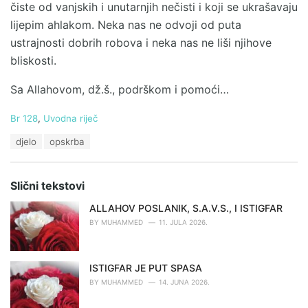
čiste od vanjskih i unutarnjih nečisti i koji se ukrašavaju
lijepim ahlakom. Neka nas ne odvoji od puta
ustrajnosti dobrih robova i neka nas ne liši njihove
bliskosti.
Sa Allahovom, dž.š., podrškom i pomoći…
C
Br 128
,
Uvodna riječ
a
T
djelo
opskrba
t
a
e
g
g
s
o
Slični tekstovi
:
r
i
ALLAHOV POSLANIK, S.A.V.S., I ISTIGFAR
e
BY
MUHAMMED
11. JULA 2026.
s
:
ISTIGFAR JE PUT SPASA
BY
MUHAMMED
14. JUNA 2026.