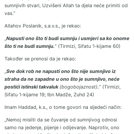
sumnjivih stvari, Uzvišeni Allah ta djela neće primiti od
vas.“
Allahov Poslanik, s.a.v.s., je rekao:
„
Napusti ono što ti budi sumnju i usmjeri sa ko onome
što ti ne budi sumnju.
“ (Tirmizi, Sifatu ‘l-kijame 60)
Također se prenosi da je rekao:
„
Sve dok rob ne napusti ono što nije sumnjivo iz
straha da ne zapadne u ono što je sumnjivo, neće
postići istinski takvaluk
(bogobojaznost)
.
“ (Tirmizi,
Sifatu ‘l-kijame 19; Ibn Madže, Zuhd 24)
Imam Haddad, k.s., o tome govori na sljedeći način:
„Nemoj misliti da se čuvanje od sumnjivog odnosi
samo na jedenje, pijenje i odijevanje. Naprotiv, ono