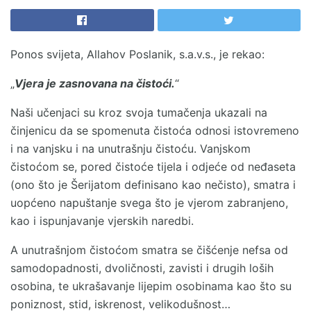
Ponos svijeta, Allahov Poslanik, s.a.v.s., je rekao:
„
Vjera je zasnovana na čistoći.
“
Naši učenjaci su kroz svoja tumačenja ukazali na
činjenicu da se spomenuta čistoća odnosi istovremeno
i na vanjsku i na unutrašnju čistoću. Vanjskom
čistoćom se, pored čistoće tijela i odjeće od neđaseta
(ono što je Šerijatom definisano kao nečisto), smatra i
uopćeno napuštanje svega što je vjerom zabranjeno,
kao i ispunjavanje vjerskih naredbi.
A unutrašnjom čistoćom smatra se čišćenje nefsa od
samodopadnosti, dvoličnosti, zavisti i drugih loših
osobina, te ukrašavanje lijepim osobinama kao što su
poniznost, stid, iskrenost, velikodušnost…