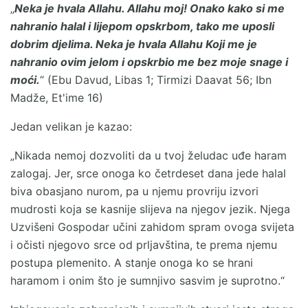
„
Neka je hvala Allahu. Allahu moj! Onako kako si me
nahranio halal i lijepom opskrbom, tako me uposli
dobrim djelima. Neka je hvala Allahu Koji me je
nahranio ovim jelom i opskrbio me bez moje snage i
moći.
“ (Ebu Davud, Libas 1; Tirmizi Daavat 56; Ibn
Madže, Et'ime 16)
Jedan velikan je kazao:
„Nikada nemoj dozvoliti da u tvoj želudac uđe haram
zalogaj. Jer, srce onoga ko četrdeset dana jede halal
biva obasjano nurom, pa u njemu provriju izvori
mudrosti koja se kasnije slijeva na njegov jezik. Njega
Uzvišeni Gospodar učini zahidom spram ovoga svijeta
i očisti njegovo srce od prljavština, te prema njemu
postupa plemenito. A stanje onoga ko se hrani
haramom i onim što je sumnjivo sasvim je suprotno.“