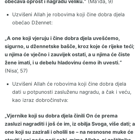
obećava oprost i nagradu veliku.“
(Ma'ida, 9)
Uzvišeni Allah je robovima koji čine dobra djela
obećao Džennet:
„A one koji vjeruju i čine dobra djela uvešćemo,
sigurno, u džennetske bašče, kroz koje će rijeke teći;
u njima će vječno i zauvijek ostati, a u njima će čiste
žene imati, i u debelu hladovinu ćemo ih uvesti.“
(Nisa’, 57)
Uzvišeni Allah će robovima koji čine dobra djela
dati u potpunosti zasluženu nagradu, a čak i veću,
kao izraz dobročinstva:
„Vjernike koji su dobra djela činili On će prema
zasluzi nagraditi i još će im, iz obilja Svoga, više dati; a
one koji su zazirali i oholili se – na nesnosne muke će