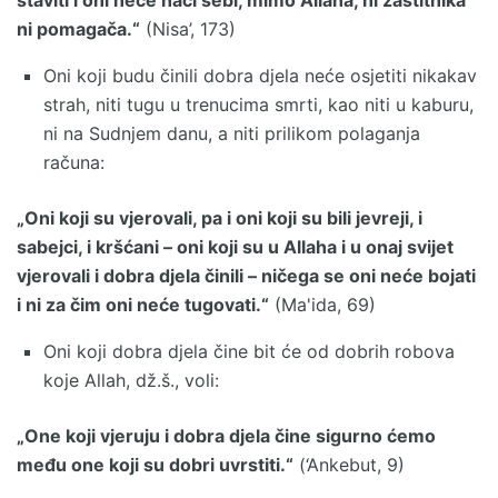
staviti i oni neće naći sebi, mimo Allaha, ni zaštitnika
ni pomagača.“
(Nisa’, 173)
Oni koji budu činili dobra djela neće osjetiti nikakav
strah, niti tugu u trenucima smrti, kao niti u kaburu,
ni na Sudnjem danu, a niti prilikom polaganja
računa:
„Oni koji su vjerovali, pa i oni koji su bili jevreji, i
sabejci, i kršćani – oni koji su u Allaha i u onaj svijet
vjerovali i dobra djela činili – ničega se oni neće bojati
i ni za čim oni neće tugovati.“
(Ma'ida, 69)
Oni koji dobra djela čine bit će od dobrih robova
koje Allah, dž.š., voli:
„One koji vjeruju i dobra djela čine sigurno ćemo
među one koji su dobri uvrstiti.“
(‘Ankebut, 9)