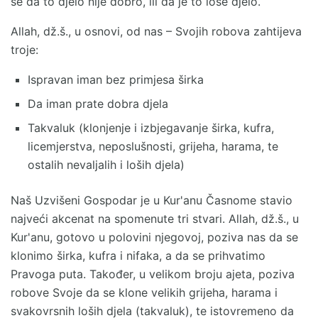
se da to djelo nije dobro, ili da je to loše djelo.
Allah, dž.š., u osnovi, od nas – Svojih robova zahtijeva
troje:
Ispravan iman bez primjesa širka
Da iman prate dobra djela
Takvaluk (klonjenje i izbjegavanje širka, kufra,
licemjerstva, neposlušnosti, grijeha, harama, te
ostalih nevaljalih i loših djela)
Naš Uzvišeni Gospodar je u Kur'anu Časnome stavio
najveći akcenat na spomenute tri stvari. Allah, dž.š., u
Kur'anu, gotovo u polovini njegovoj, poziva nas da se
klonimo širka, kufra i nifaka, a da se prihvatimo
Pravoga puta. Također, u velikom broju ajeta, poziva
robove Svoje da se klone velikih grijeha, harama i
svakovrsnih loših djela (takvaluk), te istovremeno da