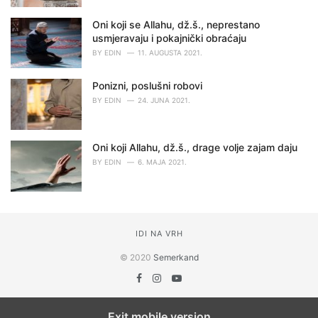
Oni koji se Allahu, dž.š., neprestano
usmjeravaju i pokajnički obraćaju
BY
EDIN
11. AUGUSTA 2021.
Ponizni, poslušni robovi
BY
EDIN
24. JUNA 2021.
Oni koji Allahu, dž.š., drage volje zajam daju
BY
EDIN
6. MAJA 2021.
IDI NA VRH
© 2020
Semerkand
Exit mobile version