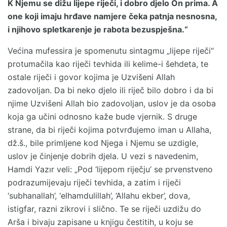
K Njemu se dižu lijepe riječi, i dobro djelo On prima. A
one koji imaju hrđave namjere čeka patnja nesnosna,
i njihovo spletkarenje je rabota bezuspješna.“
Većina mufessira je spomenutu sintagmu „lijepe riječi“
protumačila kao riječi tevhida ili kelime-i šehdeta, te
ostale riječi i govor kojima je Uzvišeni Allah
zadovoljan. Da bi neko djelo ili riječ bilo dobro i da bi
njime Uzvišeni Allah bio zadovoljan, uslov je da osoba
koja ga učini odnosno kaže bude vjernik. S druge
strane, da bi riječi kojima potvrđujemo iman u Allaha,
dž.š., bile primljene kod Njega i Njemu se uzdigle,
uslov je činjenje dobrih djela. U vezi s navedenim,
Hamdi Yazır veli: „Pod ‘lijepom riječju’ se prvenstveno
podrazumijevaju riječi tevhida, a zatim i riječi
‘subhanallah’, ‘elhamdulillah’, ‘Allahu ekber’, dova,
istigfar, razni zikrovi i slično. Te se riječi uzdižu do
Arša i bivaju zapisane u knjigu čestitih, u koju se