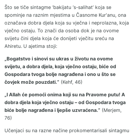
Što se tiče sintagme ‘bakijatu ‘s-salihat’ koja se
spominje na raznim mjestima u Časnome Kur'anu, ona
označava dobra djela koja su vječna i neprolazna, koja
vječno ostaju. To znači da osoba dok je na ovome
svijetu čini djela koja će donijeti vječitu sreću na
Ahiretu. U ajetima stoji:
„Bogatstvo i sinovi su ukras u životu na ovome
svijetu, a dobra djela, koja vječno ostaju, biće od
Gospodara tvoga bolje nagrađena i ono u što se
čovjek može pouzdati.“
(Kehf, 46)
„I Allah će pomoći onima koji su na Pravome putu! A
dobra djela koja vječno ostaju – od Gospodara tvoga
biće bolje nagrađena i ljepše uzvraćena.“
(Merjem,
76)
Učenjaci su na razne načine prokomentarisali sintagmu