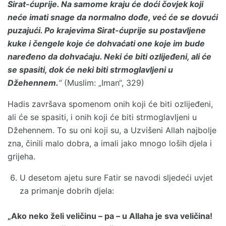
Sirat-ćuprije. Na samome kraju će doći čovjek koji
neće imati snage da normalno dođe, već će se dovući
puzajući. Po krajevima Sirat-ćuprije su postavljene
kuke i čengele koje će dohvaćati one koje im bude
naređeno da dohvaćaju. Neki će biti ozlijeđeni, ali će
se spasiti, dok će neki biti strmoglavljeni u
Džehennem.
“
(Muslim: „Iman“, 329)
Hadis završava spomenom onih koji će biti ozlijeđeni,
ali će se spasiti, i onih koji će biti strmoglavljeni u
Džehennem. To su oni koji su, a Uzvišeni Allah najbolje
zna, činili malo dobra, a imali jako mnogo loših djela i
grijeha.
U desetom ajetu sure Fatir se navodi sljedeći uvjet
za primanje dobrih djela:
„Ako neko želi veličinu – pa – u Allaha je sva veličina!