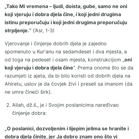
„Tako Mi vremena – ljudi, doista, gube, samo ne oni
koji vjeruju i dobra djela čine, i koji jedni drugima
istinu preporučuju i koji jedni drugima preporučuju
strpljenje.“
(‘Asr, 1-3)
Vjerovanje i činjenje dobrih djela je zajedno
spomenuto u Kur'anu na sedamdeset i dva mjesta, a
od toga na pedeset i osam mjesta, konstrukcijom „
oni
koji vjeruju i dobra djela čine
“. Prema onome što se da
razumjeti iz ajeta, da bi bilo koristi od dobrih djela na
Ahiretu, uslov je da čovjek živi i preseli sa imanom (da
ne umre čineći širk).
Allah, dž.š., je i Svojim poslanicima naređivao
činjenje dobra:
„O poslanici, dozvoljenim i lijepim jelima se hranite i
dobra djela činite, jer Ja dobro znam ono što vi