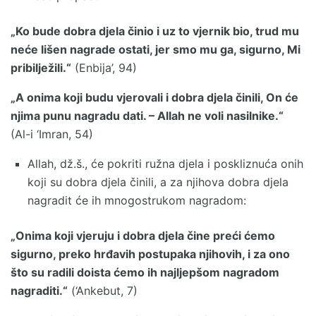
„Ko bude dobra djela činio i uz to vjernik bio, trud mu
neće lišen nagrade ostati, jer smo mu ga, sigurno, Mi
pribilježili.“
(Enbija’, 94)
„A onima koji budu vjerovali i dobra djela činili, On će
njima punu nagradu dati. – Allah ne voli nasilnike.“
(Al-i ‘Imran, 54)
Allah, dž.š., će pokriti ružna djela i poskliznuća onih
koji su dobra djela činili, a za njihova dobra djela
nagradit će ih mnogostrukom nagradom:
„Onima koji vjeruju i dobra djela čine preći ćemo
sigurno, preko hrđavih postupaka njihovih, i za ono
što su radili doista ćemo ih najljepšom nagradom
nagraditi.“
(‘Ankebut, 7)