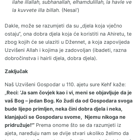
ilahe illallah, subhanallah, elhamdulillah, la havle ve
la kuvvete illa billah.
(Nesai’)
Dakle, može se razumjeti da su „djela koja vječno
ostaju“, ona dobra djela koja će koristiti na Ahiretu, te
zbog kojih će se ulaziti u Džennet, a koja zapovijeda
Uzvišeni Allah i kojima je zadovoljan (ibadeti, razna
dobročinstva i hairli djela, dobra djela).
Zaključak
Naš Uzvišeni Gospodar u 110. ajetu sure Kehf kaže:
„
Reci: ‘Ja sam čovjek kao i vi, meni se objavljuje da je
vaš Bog – jedan Bog. Ko žudi da od Gospodara svoga
bude lijepo primljen, neka čini dobra djela i neka,
klanjajući se Gospodaru svome, Njemu nikoga ne
pridružuje!'”
Prema onome što se da razumjeti iz
ajeta, naređuju nam se dvije stvari ukoliko želimo da