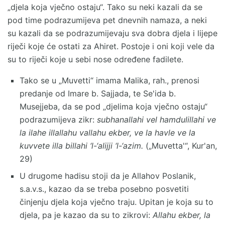
„djela koja vječno ostaju“. Tako su neki kazali da se
pod time podrazumijeva pet dnevnih namaza, a neki
su kazali da se podrazumijevaju sva dobra djela i lijepe
riječi koje će ostati za Ahiret. Postoje i oni koji vele da
su to riječi koje u sebi nose određene fadilete.
Tako se u „Muvetti“ imama Malika, rah., prenosi
predanje od Imare b. Sajjada, te Se'ida b.
Musejjeba, da se pod „djelima koja vječno ostaju“
podrazumijeva zikr:
subhanallahi vel hamdulillahi ve
la ilahe illallahu vallahu ekber, ve la havle ve la
kuvvete illa billahi ‘l-‘alijji ‘l-‘azim.
(„Muvetta'“, Kur'an,
29)
U drugome hadisu stoji da je Allahov Poslanik,
s.a.v.s., kazao da se treba posebno posvetiti
činjenju djela koja vječno traju. Upitan je koja su to
djela, pa je kazao da su to zikrovi:
Allahu ekber, la