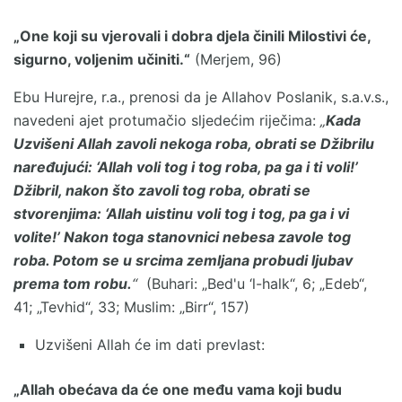
„One koji su vjerovali i dobra djela činili Milostivi će,
sigurno, voljenim učiniti.“
(Merjem, 96)
Ebu Hurejre, r.a., prenosi da je Allahov Poslanik, s.a.v.s.,
navedeni ajet protumačio sljedećim riječima:
„
Kada
Uzvišeni Allah zavoli nekoga roba, obrati se Džibrilu
naređujući: ‘Allah voli tog i tog roba, pa ga i ti voli!’
Džibril, nakon što zavoli tog roba, obrati se
stvorenjima: ‘Allah uistinu voli tog i tog, pa ga i vi
volite!’ Nakon toga stanovnici nebesa zavole tog
roba. Potom se u srcima zemljana probudi ljubav
prema tom robu.
“
(Buhari: „Bed'u ‘l-halk“, 6; „Edeb“,
41; „Tevhid“, 33; Muslim: „Birr“, 157)
Uzvišeni Allah će im dati prevlast:
„Allah obećava da će one među vama koji budu