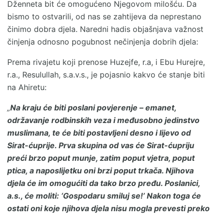
Dženneta bit će omogućeno Njegovom milošću. Da
bismo to ostvarili, od nas se zahtijeva da neprestano
činimo dobra djela. Naredni hadis objašnjava važnost
činjenja odnosno pogubnost nečinjenja dobrih djela:
Prema rivajetu koji prenose Huzejfe, r.a, i Ebu Hurejre,
r.a., Resulullah, s.a.v.s., je pojasnio kakvo će stanje biti
na Ahiretu:
„
Na kraju će biti poslani povjerenje – emanet,
održavanje rodbinskih veza i međusobno jedinstvo
muslimana, te će biti postavljeni desno i lijevo od
Sirat-ćuprije. Prva skupina od vas će Sirat-ćupriju
preći brzo poput munje, zatim poput vjetra, poput
ptica, a naposlijetku oni brzi poput trkača. Njihova
djela će im omogućiti da tako brzo pređu. Poslanici,
a.s., će moliti: ‘Gospodaru smiluj se!’ Nakon toga će
ostati oni koje njihova djela nisu mogla prevesti preko