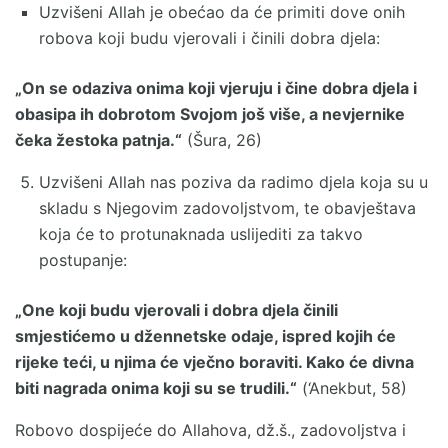
Uzvišeni Allah je obećao da će primiti dove onih
robova koji budu vjerovali i činili dobra djela:
„On se odaziva onima koji vjeruju i čine dobra djela i
obasipa ih dobrotom Svojom još više, a nevjernike
čeka žestoka patnja.“
(Šura, 26)
Uzvišeni Allah nas poziva da radimo djela koja su u
skladu s Njegovim zadovoljstvom, te obavještava
koja će to protunaknada uslijediti za takvo
postupanje:
„One koji budu vjerovali i dobra djela činili
smjestićemo u džennetske odaje, ispred kojih će
rijeke teći, u njima će vječno boraviti. Kako će divna
biti nagrada onima koji su se trudili.“
(‘Anekbut, 58)
Robovo dospijeće do Allahova, dž.š., zadovoljstva i