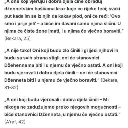
„A one koji vjeruju i dobra djela čine obraduj
džennetskim baščama kroz koje će rijeke teći; svaki
put kada im se iz njih da kakav plod, oni će reći: ‘Ovo
smo i prije jeli’ – a biće im davani samo njima slični. U
njima će čiste žene imati, i u njima će vječno boraviti.“
(Bekara, 25)
„A nije tako! Oni koji budu zlo činili i grijesi njihovi ih
budu sa svih strana stigli, oni će stanovnici
Džehennema biti i u njemu će vječno ostati. A oni koji
budu vjerovali i dobra djela činili – oni će stanovnici
Dženneta biti i u njemu će vječno boraviti.“
(Bekara,
81-82)
„A oni koji budu vjerovali i dobra djela činili – Mi
nikoga ne zadužujemo preko
njegovih mogućnosti –
biće stanovnici Dženneta, u njemu će vječno ostati.“
(A'raf, 42)