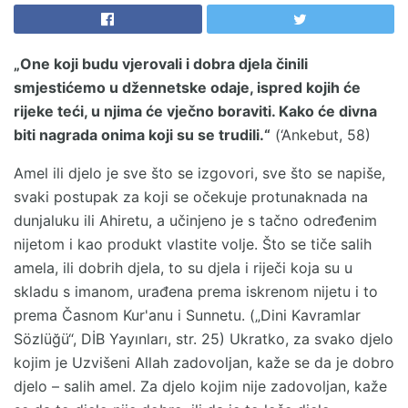
„One koji budu vjerovali i dobra djela činili
smjestićemo u džennetske odaje, ispred kojih će
rijeke teći, u njima će vječno boraviti. Kako će divna
biti nagrada onima koji su se trudili.“
(‘Ankebut, 58)
Amel ili djelo je sve što se izgovori, sve što se napiše,
svaki postupak za koji se očekuje protunaknada na
dunjaluku ili Ahiretu, a učinjeno je s tačno određenim
nijetom i kao produkt vlastite volje. Što se tiče salih
amela, ili dobrih djela, to su djela i riječi koja su u
skladu s imanom, urađena prema iskrenom nijetu i to
prema Časnom Kur'anu i Sunnetu. („Dini Kavramlar
Sözlüğü“, DİB Yayınları, str. 25) Ukratko, za svako djelo
kojim je Uzvišeni Allah zadovoljan, kaže se da je dobro
djelo – salih amel. Za djelo kojim nije zadovoljan, kaže