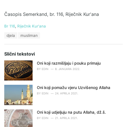
Časopis Semerkand, br. 116, Riječnik Kur'ana
C
Br 116
,
Riječnik Kur'ana
a
T
djela
musliman
t
a
e
g
g
s
o
Slični tekstovi
:
r
i
Oni koji razmišljaju i pouku primaju
e
BY
EDIN
8. JANUARA 2022.
s
:
Oni koji pomažu vjeru Uzvišenog Allaha
BY
EDIN
24. APRILA 2021.
Oni koji udjeljuju na putu Allaha, dž.š.
BY
EDIN
21. APRILA 2021.