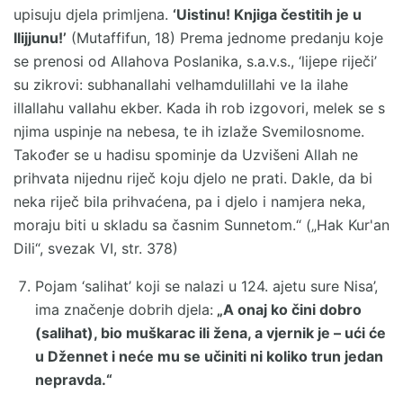
upisuju djela primljena.
‘Uistinu! Knjiga čestitih je u
Ilijjunu!’
(Mutaffifun, 18) Prema jednome predanju koje
se prenosi od Allahova Poslanika, s.a.v.s., ‘lijepe riječi’
su zikrovi: subhanallahi velhamdulillahi ve la ilahe
illallahu vallahu ekber. Kada ih rob izgovori, melek se s
njima uspinje na nebesa, te ih izlaže Svemilosnome.
Također se u hadisu spominje da Uzvišeni Allah ne
prihvata nijednu riječ koju djelo ne prati. Dakle, da bi
neka riječ bila prihvaćena, pa i djelo i namjera neka,
moraju biti u skladu sa časnim Sunnetom.“ („Hak Kur'an
Dili“, svezak VI, str. 378)
Pojam ‘salihat’ koji se nalazi u 124. ajetu sure Nisa’,
ima značenje dobrih djela:
„A onaj ko čini dobro
(salihat), bio muškarac ili žena, a vjernik je – ući će
u Džennet i neće mu se učiniti ni koliko trun jedan
nepravda.“