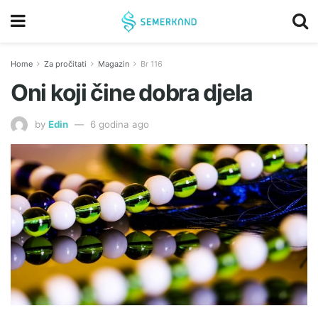
Home
Za pročitati
Magazin
Br 116
Oni koji čine dobra djela
by
Edin
6 godina ago