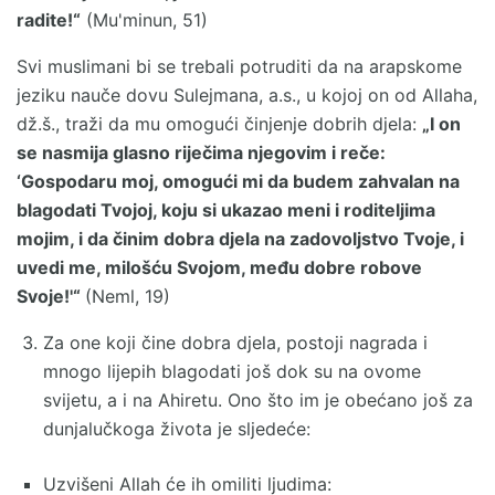
radite!“
(Mu'minun, 51)
Svi muslimani bi se trebali potruditi da na arapskome
jeziku nauče dovu Sulejmana, a.s., u kojoj on od Allaha,
dž.š., traži da mu omogući činjenje dobrih djela:
„I on
se nasmija glasno riječima njegovim i reče:
‘Gospodaru moj, omogući mi da budem zahvalan na
blagodati Tvojoj, koju si ukazao meni i roditeljima
mojim, i da činim dobra djela na zadovoljstvo Tvoje, i
uvedi me, milošću Svojom, među dobre robove
Svoje!'“
(Neml, 19)
Za one koji čine dobra djela, postoji nagrada i
mnogo lijepih blagodati još dok su na ovome
svijetu, a i na Ahiretu. Ono što im je obećano još za
dunjalučkoga života je sljedeće:
Uzvišeni Allah će ih omiliti ljudima: