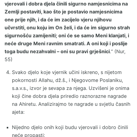
vjerovali i dobra djela činili sigurno namjesnicima na
Zemlji postaviti, kao što je postavio namjesnicima
one prije njih, i da će im zacijelo vjeru njihovu
učvrstiti, onu koju im On želi, i da će im sigurno strah
sigurnošću zamijeniti; oni će se samo Meni klanjati, i
neće druge Meni ravnim smatrati. A oni koji i poslije
toga budu nezahvalni – oni su pravi grješnici
.“ (Nur,
55)
Svako djelo koje vjernik učini iskreno, s nijetom
pokornosti Allahu, dž.š., i Njegovome Poslaniku,
s.a.v.s., izvor je sevapa za njega. Uzvišeni je onima
koji čine dobra djela priredio raznorazne nagrade
na Ahiretu. Analizirajmo te nagrade u svjetlu časnih
ajeta:
Nijedno djelo onih koji budu vjerovali i dobro činili
neće propasti: