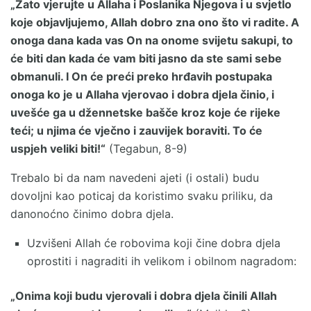
„Zato vjerujte u Allaha i Poslanika Njegova i u svjetlo
koje objavljujemo, Allah dobro zna ono što vi radite. A
onoga dana kada vas On na onome svijetu sakupi, to
će biti dan kada će vam biti jasno da ste sami sebe
obmanuli. I On će preći preko hrđavih postupaka
onoga ko je u Allaha vjerovao i dobra djela činio, i
uvešće ga u džennetske bašče kroz koje će rijeke
teći; u njima će vječno i zauvijek boraviti. To će
uspjeh veliki biti!“
(Tegabun, 8-9)
Trebalo bi da nam navedeni ajeti (i ostali) budu
dovoljni kao poticaj da koristimo svaku priliku, da
danonoćno činimo dobra djela.
Uzvišeni Allah će robovima koji čine dobra djela
oprostiti i nagraditi ih velikom i obilnom nagradom:
„Onima koji budu vjerovali i dobra djela činili Allah