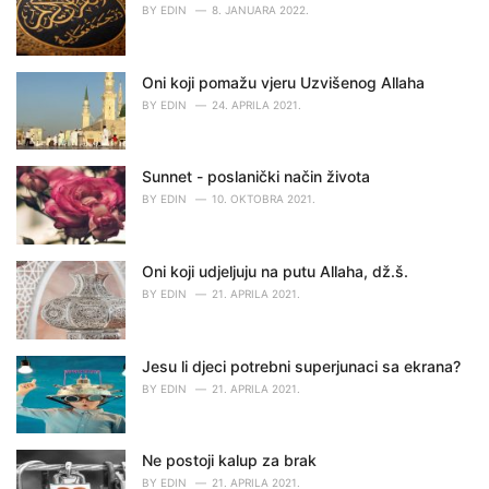
e
BY
EDIN
8. JANUARA 2022.
s
:
Oni koji pomažu vjeru Uzvišenog Allaha
BY
EDIN
24. APRILA 2021.
Sunnet - poslanički način života
BY
EDIN
10. OKTOBRA 2021.
Oni koji udjeljuju na putu Allaha, dž.š.
BY
EDIN
21. APRILA 2021.
Jesu li djeci potrebni superjunaci sa ekrana?
BY
EDIN
21. APRILA 2021.
Ne postoji kalup za brak
BY
EDIN
21. APRILA 2021.