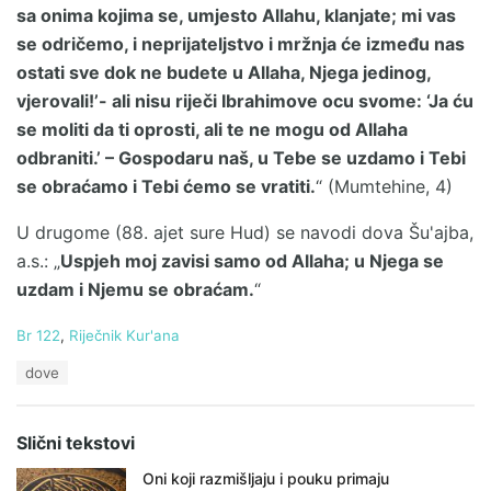
sa onima kojima se, umjesto Allahu, klanjate; mi vas
se odričemo, i neprijateljstvo i mržnja će između nas
ostati sve dok ne budete u Allaha, Njega jedinog,
vjerovali!’- ali nisu riječi Ibrahimove ocu svome: ‘Ja ću
se moliti da ti oprosti, ali te ne mogu od Allaha
odbraniti.’ – Gospodaru naš, u Tebe se uzdamo i Tebi
se obraćamo i Tebi ćemo se vratiti.
“ (Mumtehine, 4)
U drugome (88. ajet sure Hud) se navodi dova Šu'ajba,
a.s.: „
Uspjeh moj zavisi samo od Allaha; u Njega se
uzdam i Njemu se obraćam.
“
C
Br 122
,
Riječnik Kur'ana
a
T
dove
t
a
e
g
g
s
o
Slični tekstovi
:
r
i
Oni koji razmišljaju i pouku primaju