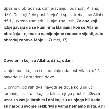
Spas je u obraćanju, usmjeravanju i odanosti Allahu,
dž.š. Oni koji žele postići vječiti spas, trebaju se Allahu,
dž.š., iskreno usmjeriti. U ajetu se veli: „
Za one koji
izbjegavaju da se kumirima klanjaju i koji se Allahu
obraćaju – njima su namijenjene radosne vijesti, zato
obraduj robove Moje.
“ (Zumer, 17)
Dove onih koji su Allahu, dž.š., odani
U ajetima u kojima se spominje odanost Allahu, dž.š.,
navode se i određene dove.
U prvom, od njih dva, navodi se dova koju su učili
Ibrahim, a.s., i oni koji su bili uz njega pristali: „
Divan
uzor za vas je Ibrahim i oni koji su uz njega bili kada
su narodu svome rekli: ‘Mi s vama nemamo ništa, a ni