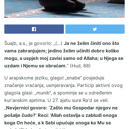
Šuajb, a.s., je govorio: „(…)
Ja ne želim činiti ono što
vama zabranjujem; jedino želim učiniti dobro koliko
mogu, a uspjeh moj zavisi samo od Allaha; u Njega se
uzdam i Njemu se obraćam.
“ (Hud, 88)
U arapskome jeziku, glagol „enabe“ posjeduje
značenje vraćanja, usmjeravanja. Particip aktivni ovog
glagola glasi: „munib“, a spominje se u određenim
kur'anskim ajetima. U 27. ajetu sure Ra'd se veli:
„
Nevjernici govore: ‘Zašto mu Gospodar njegov ne
pošalje čudo?’ Reci: ‘Allah ostavlja u zabludi onoga
koga On hoće, a k Sebi upućuje onoga ko Mu se