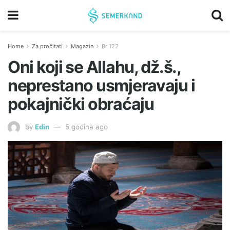
Home
Za pročitati
Magazin
Br 122
Oni koji se Allahu, dž.š.,
neprestano usmjeravaju i
pokajnički obraćaju
by
Edin
5 godina ago