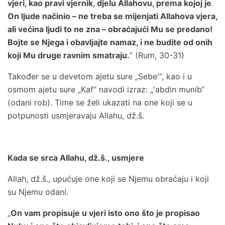
vjeri, kao pravi vjernik, djelu Allahovu, prema kojoj je
On ljude načinio – ne treba se mijenjati Allahova vjera,
ali većina ljudi to ne zna – obraćajući Mu se predano!
Bojte se Njega i obavljajte namaz, i ne budite od onih
koji Mu druge ravnim smatraju.
“ (Rum, 30-31)
Također se u devetom ajetu sure „Sebe'“, kao i u
osmom ajetu sure „Kaf“ navodi izraz: „'abdin munib“
(odani rob). Time se želi ukazati na one koji se u
potpunosti usmjeravaju Allahu, dž.š.
Kada se srca Allahu, dž.š., usmjere
Allah, dž.š., upućuje one koji se Njemu obraćaju i koji
su Njemu odani.
„
On vam propisuje u vjeri isto ono što je propisao