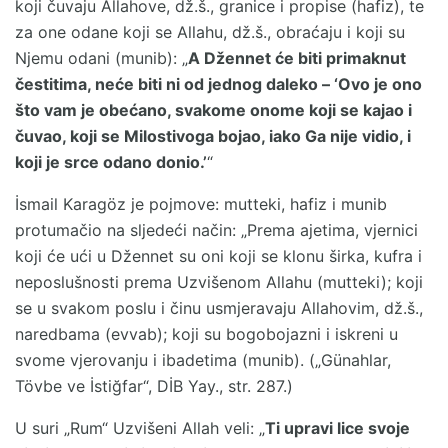
koji čuvaju Allahove, dž.š., granice i propise (hafiz), te
za one odane koji se Allahu, dž.š., obraćaju i koji su
Njemu odani (munib): „
A Džennet će biti primaknut
čestitima, neće biti ni od jednog daleko – ‘Ovo je ono
što vam je obećano, svakome onome koji se kajao i
čuvao, koji se Milostivoga bojao, iako Ga nije vidio, i
koji je srce odano donio.’
“
İsmail Karagöz je pojmove: mutteki, hafiz i munib
protumačio na sljedeći način: „Prema ajetima, vjernici
koji će ući u Džennet su oni koji se klonu širka, kufra i
neposlušnosti prema Uzvišenom Allahu (mutteki); koji
se u svakom poslu i činu usmjeravaju Allahovim, dž.š.,
naredbama (evvab); koji su bogobojazni i iskreni u
svome vjerovanju i ibadetima (munib). („Günahlar,
Tövbe ve İstiğfar“, DİB Yay., str. 287.)
U suri „Rum“ Uzvišeni Allah veli: „
Ti upravi lice svoje