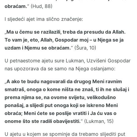
obraćam.
“ (Hud, 88)
I sljedeći ajet ima slično značenje:
„
Ma u čemu se razilazili, treba da presudu da Allah.
To vam je, eto, Allah, Gospodar moj – u Njega se ja
uzdam i Njemu se obraćam.
“ (Šura, 10)
U petnaestome ajetu sure Lukman, Uzvišeni Gospodar
nas upozorava da se samo na Njega oslanjamo:
„
A ako te budu nagovarali da drugog Meni ravnim
smatraš, onoga o kome ništa ne znaš, ti ih ne slušaj i
prema njima se, na ovome svijetu, velikodušno
ponašaj, a slijedi put onoga koji se iskreno Meni
obraća; Meni ćete se poslije vratiti i Ja ću vas o
onome što ste radili obavijestiti.
“ (Lukman, 15)
U ajetu u kojem se spominje da trebamo slijediti put