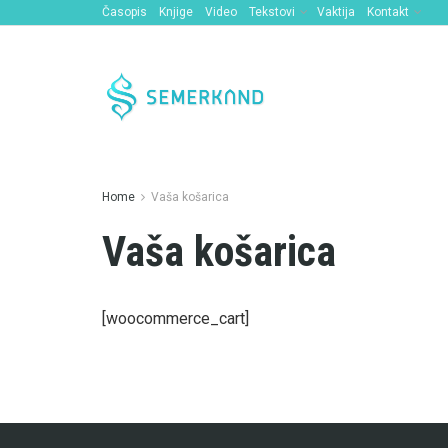
Časopis
Knjige
Video
Tekstovi
Vaktija
Kontakt
Home
Vaša košarica
Vaša košarica
[woocommerce_cart]