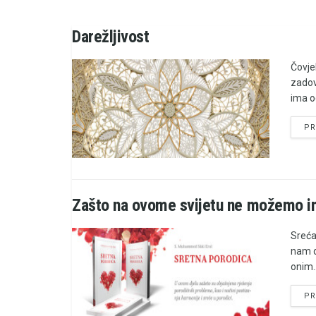
Darežljivost
Čovjek
zadov
ima o
PR
Zašto na ovome svijetu ne možemo im
Sreća
nam d
onim..
PR