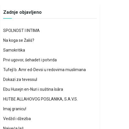
Zadnje objavljeno
SPOLNOST I INTIMA
Na koga se Žališ?
Samokritika
Prvi ugovor, šehadet i potvrda
Tufejl b. Amr ed-Devsi u redovima muslimana
Dokazi za tevessul
Ebu Husejn en-Nuri i suština îsâra
HUTBE ALLAHOVOG POSLANIKA, S.A.V.S.
Imaj granicu!
Vedžd i džezba
Najveća laž