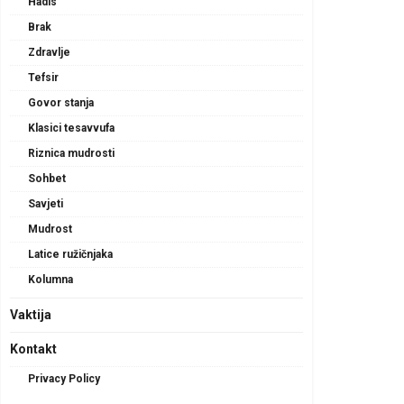
Hadis
Brak
Zdravlje
Tefsir
Govor stanja
Klasici tesavvufa
Riznica mudrosti
Sohbet
Savjeti
Mudrost
Latice ružičnjaka
Kolumna
Vaktija
Kontakt
Privacy Policy