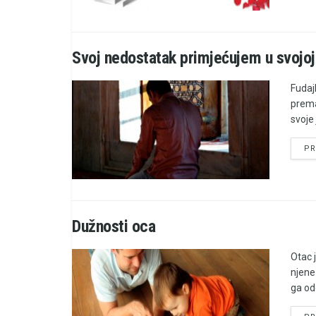
Svoj nedostatak primjećujem u svojoj
Fudaj
prema
svoje 
PR
Dužnosti oca
Otac 
njene
ga odg