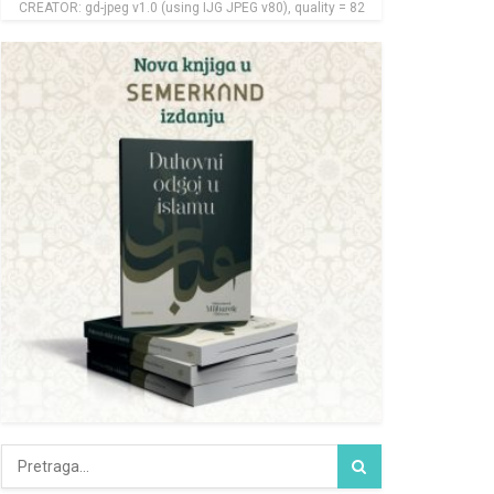
CREATOR: gd-jpeg v1.0 (using IJG JPEG v80), quality = 82