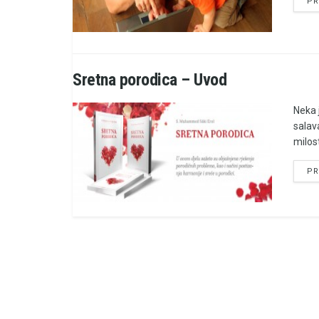
PR
Sretna porodica – Uvod
Neka 
salav
milost
PR