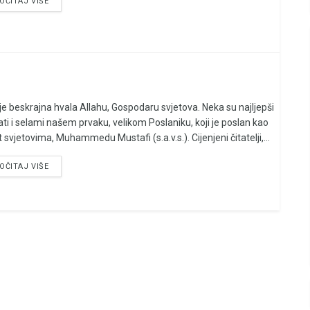
OČITAJ VIŠE
je beskrajna hvala Allahu, Gospodaru svjetova. Neka su najljepši
ati i selami našem prvaku, velikom Poslaniku, koji je poslan kao
 svjetovima, Muhammedu Mustafi (s.a.v.s.). Cijenjeni čitatelji,...
OČITAJ VIŠE