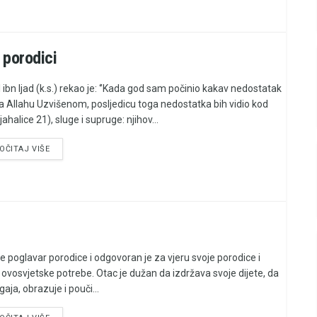
 porodici
l ibn Ijad (k.s.) rekao je: ‘’Kada god sam počinio kakav nedostatak
 Allahu Uzvišenom, posljedicu toga nedostatka bih vidio kod
jahalice 21), sluge i supruge: njihov...
OČITAJ VIŠE
je poglavar porodice i odgovoran je za vjeru svoje porodice i
 ovosvjetske potrebe. Otac je dužan da izdržava svoje dijete, da
aja, obrazuje i pouči...