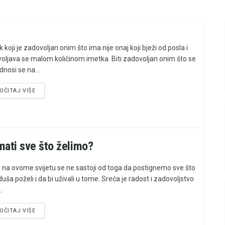
 koji je zadovoljan onim što ima nije onaj koji bježi od posla i
oljava se malom količinom imetka. Biti zadovoljan onim što se
dnosi se na...
OČITAJ VIŠE
ati sve što želimo?
 na ovome svijetu se ne sastoji od toga da postignemo sve što
uša poželi i da bi uživali u tome. Sreća je radost i zadovoljstvo
.
OČITAJ VIŠE