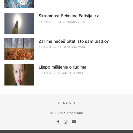
Skromnost Selmana Farisija, r.a.
BY
AMIR
31. JANUARA 2014.
Zar me nećeš pitati što sam uradio?
BY
AMIR
22. JANUARA 2014.
Lijepo mišljenje o ljudima
BY
AMIR
9. JANUARA 2014.
IDI NA VRH
© 2020
Semerkand