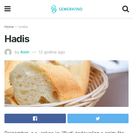
Home
Izreke
Hadis
by
Amir
12 godina ago
Pejgamber, a.s., rekao je: “Budi zadovoljan s onim što