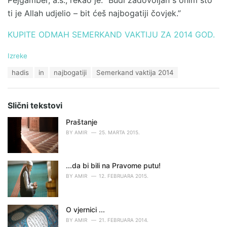
ti je Allah udjelio – bit ćeš najbogatiji čovjek.”
KUPITE ODMAH SEMERKAND VAKTIJU ZA 2014 GOD.
C
Izreke
a
T
hadis
in
najbogatiji
Semerkand vaktija 2014
t
a
e
g
g
s
o
Slični tekstovi
:
r
i
Praštanje
e
BY
AMIR
25. MARTA 2015.
s
:
...da bi bili na Pravome putu!
BY
AMIR
12. FEBRUARA 2015.
O vjernici ...
BY
AMIR
21. FEBRUARA 2014.