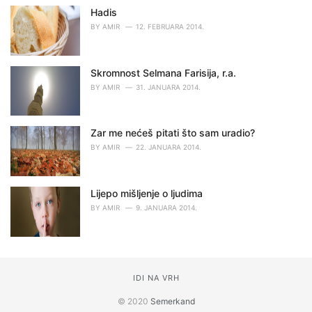
Hadis
BY
AMIR
12. FEBRUARA 2014.
Skromnost Selmana Farisija, r.a.
BY
AMIR
31. JANUARA 2014.
Zar me nećeš pitati što sam uradio?
BY
AMIR
22. JANUARA 2014.
Lijepo mišljenje o ljudima
BY
AMIR
9. JANUARA 2014.
IDI NA VRH
© 2020
Semerkand