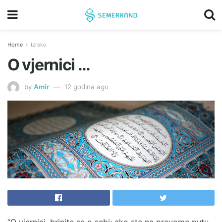
Home
Izreke
O vjernici …
by
Amir
12 godina ago
“O vjernici, brinite se o sebi; ako ste na pravome putu,