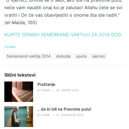
neće vam nauditi onaj ko je zalutao! Allahu ćete se svi
vratiti i On će vas obavijestiti o onome šta ste radili.”
(el-Maide, 105)
KUPITE ODMAH SEMERKAND VAKTIJU ZA 2014 GOD.
C
Izreke
a
T
Semerkand vaktija 2014
sloboda
uputa
vjernici
t
a
e
g
g
s
o
Slični tekstovi
:
r
i
Praštanje
e
BY
AMIR
25. MARTA 2015.
s
:
...da bi bili na Pravome putu!
BY
AMIR
12. FEBRUARA 2015.