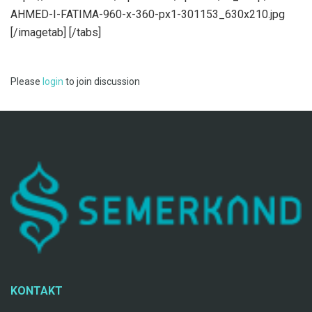
AHMED-I-FATIMA-960-x-360-px1-301153_630x210.jpg
[/imagetab] [/tabs]
Please
login
to join discussion
KONTAKT