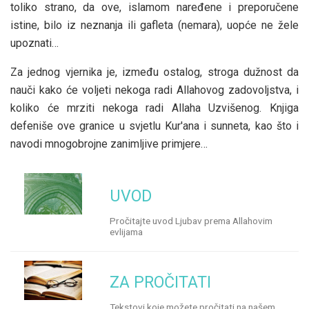
toliko strano, da ove, islamom naređene i preporučene
istine, bilo iz neznanja ili gafleta (nemara), uopće ne žele
upoznati…
Za jednog vjernika je, između ostalog, stroga dužnost da
nauči kako će voljeti nekoga radi Allahovog zadovoljstva, i
koliko će mrziti nekoga radi Allaha Uzvišenog. Knjiga
defeniše ove granice u svjetlu Kur'ana i sunneta, kao što i
navodi mnogobrojne zanimljive primjere…
UVOD
Pročitajte uvod Ljubav prema Allahovim
evlijama
ZA PROČITATI
Tekstovi koje možete pročitati na našem