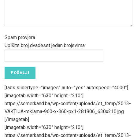
Spam provjera
Upišite broj dvadeset jedan brojevima:
[tabs slidertype=”images” auto=”yes” autospeed=”4000”]
[imagetab width=”630” height=”210”]
https://semerkand.ba/wp-content/uploads/et_temp/2013-
VAKTIJA-reklama-960-x-360-px1-281906_630x210.jpg
[/imagetab]
[imagetab width=”630” height=”210”]
https://semerkand.ba/wp-content/uploads/et_temp/2013-