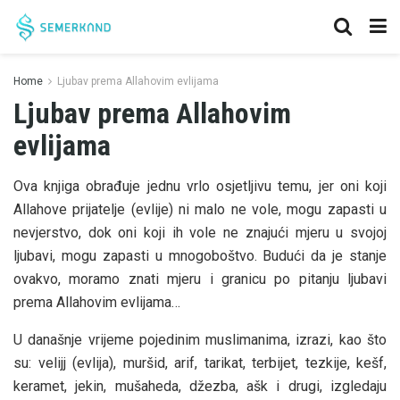
Home
Ljubav prema Allahovim evlijama
Ljubav prema Allahovim
evlijama
Ova knjiga obrađuje jednu vrlo osjetljivu temu, jer oni koji
Allahove prijatelje (evlije) ni malo ne vole, mogu zapasti u
nevjerstvo, dok oni koji ih vole ne znajući mjeru u svojoj
ljubavi, mogu zapasti u mnogoboštvo. Budući da je stanje
ovakvo, moramo znati mjeru i granicu po pitanju ljubavi
prema Allahovim evlijama…
U današnje vrijeme pojedinim muslimanima, izrazi, kao što
su: velijj (evlija), muršid, arif, tarikat, terbijet, tezkije, kešf,
keramet, jekin, mušaheda, džezba, ašk i drugi, izgledaju