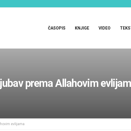
ČASOPIS
KNJIGE
VIDEO
TEKS
jubav prema Allahovim evlija
ahovim evlijama