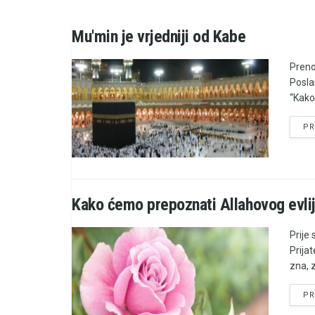
Mu'min je vrjedniji od Kabe
Preno
Poslan
“Kako 
PR
Kako ćemo prepoznati Allahovog evli
Prije
Prijat
zna, z
PR