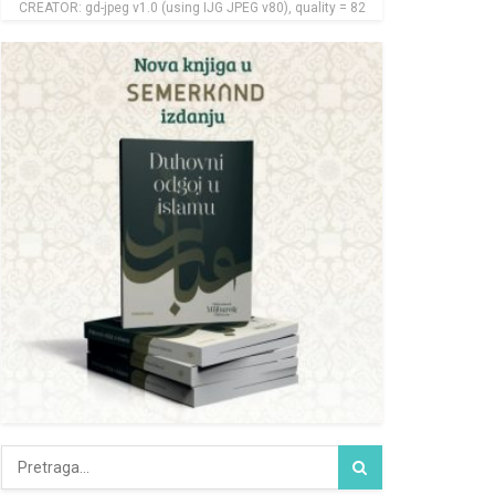
CREATOR: gd-jpeg v1.0 (using IJG JPEG v80), quality = 82