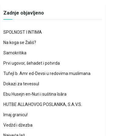
Zadnje objavljeno
SPOLNOST I INTIMA
Na koga se Žališ?
Samokritika
Prvi ugovor, šehadet i potvrda
Tufejl b. Amr ed-Devsi u redovima muslimana
Dokazi za tevessul
Ebu Husejn en-Nuri i suština îsâra
HUTBE ALLAHOVOG POSLANIKA, S.A.V.S.
Imaj granicu!
Vedžd i džezba
Najveća laž