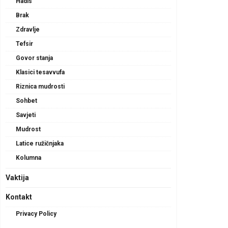
Hadis
Brak
Zdravlje
Tefsir
Govor stanja
Klasici tesavvufa
Riznica mudrosti
Sohbet
Savjeti
Mudrost
Latice ružičnjaka
Kolumna
Vaktija
Kontakt
Privacy Policy