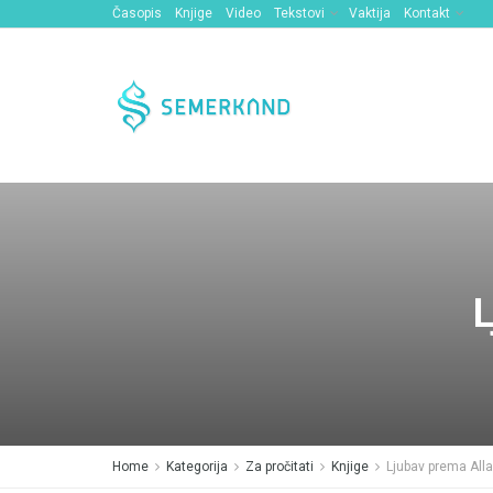
Časopis
Knjige
Video
Tekstovi
Vaktija
Kontakt
L
Home
Kategorija
Za pročitati
Knjige
Ljubav prema All