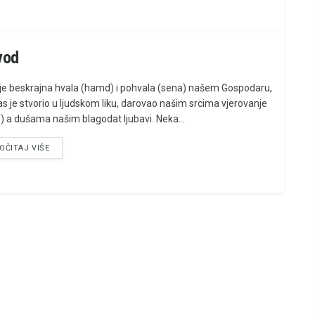
vod
je beskrajna hvala (hamd) i pohvala (sena) našem Gospodaru,
nas je stvorio u ljudskom liku, darovao našim srcima vjerovanje
) a dušama našim blagodat ljubavi. Neka...
OČITAJ VIŠE