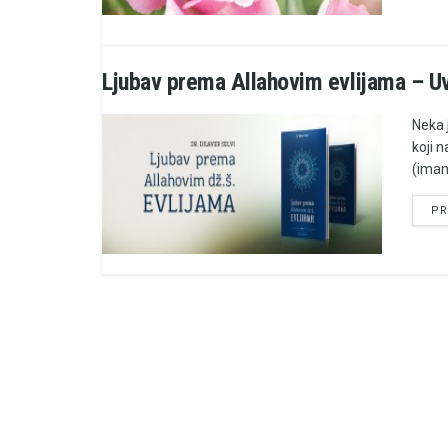
Ljubav prema Allahovim evlijama – U
Neka 
koji 
(iman
PR