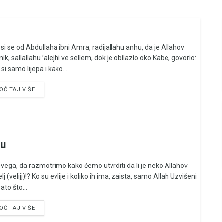
si se od Abdullaha ibni Amra, radijallahu anhu, da je Allahov
ik, sallallahu ’alejhi ve sellem, dok je obilazio oko Kabe, govorio:
si samo lijepa i kako...
OČITAJ VIŠE
ju
 svega, da razmotrimo kako ćemo utvrditi da li je neko Allahov
elj (velijj)!? Ko su evlije i koliko ih ima, zaista, samo Allah Uzvišeni
ato što...
OČITAJ VIŠE