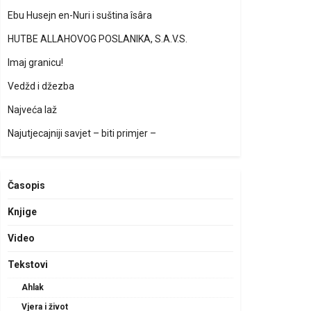
Ebu Husejn en-Nuri i suština îsâra
HUTBE ALLAHOVOG POSLANIKA, S.A.V.S.
Imaj granicu!
Vedžd i džezba
Najveća laž
Najutjecajniji savjet – biti primjer –
Časopis
Knjige
Video
Tekstovi
Ahlak
Vjera i život