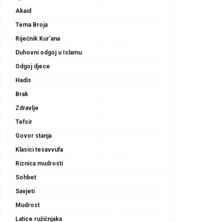
Akaid
Tema Broja
Riječnik Kur'ana
Duhovni odgoj u Islamu
Odgoj djece
Hadis
Brak
Zdravlje
Tefsir
Govor stanja
Klasici tesavvufa
Riznica mudrosti
Sohbet
Savjeti
Mudrost
Latice ružičnjaka