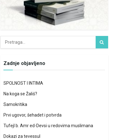
Zadnje objavljeno
SPOLNOST I INTIMA
Na koga se Žališ?
Samokritika
Prvi ugovor, šehadet i potvrda
Tufejl b. Amr ed-Devsi u redovima muslimana
Dokazi za tevessul