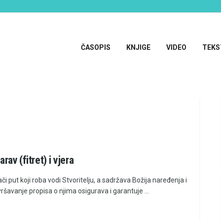
ČASOPIS
KNJIGE
VIDEO
TEKS
rav (fitret) i vjera
či put koji roba vodi Stvoritelju, a sadržava Božija naređenja i
vršavanje propisa o njima osigurava i garantuje ...