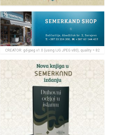
CREATOR: gd-jpeg v1.0 (using IJG JPEG v80), quality = 82