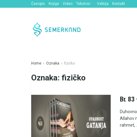
Časopis
Knjige
Video
Tekstovi
Vaktija
Kontakt
Home
Oznaka
fizičko
Oznaka:
fizičko
Br. 83
Duhovno 
Allahov 
rahmet, .