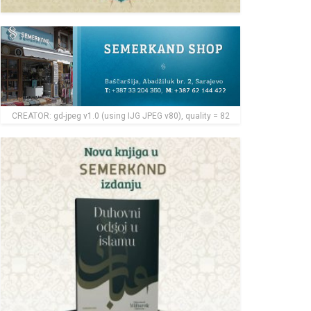
CREATOR: gd-jpeg v1.0 (using IJG JPEG v80), quality = 82