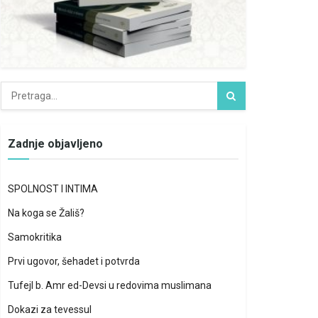
Zadnje objavljeno
SPOLNOST I INTIMA
Na koga se Žališ?
Samokritika
Prvi ugovor, šehadet i potvrda
Tufejl b. Amr ed-Devsi u redovima muslimana
Dokazi za tevessul