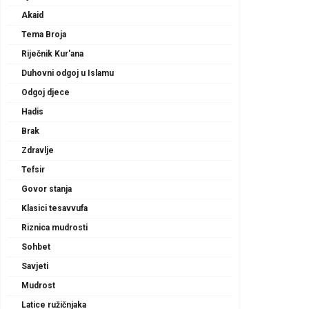
Akaid
Tema Broja
Riječnik Kur'ana
Duhovni odgoj u Islamu
Odgoj djece
Hadis
Brak
Zdravlje
Tefsir
Govor stanja
Klasici tesavvufa
Riznica mudrosti
Sohbet
Savjeti
Mudrost
Latice ružičnjaka