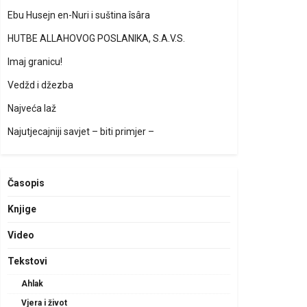
Ebu Husejn en-Nuri i suština îsâra
HUTBE ALLAHOVOG POSLANIKA, S.A.V.S.
Imaj granicu!
Vedžd i džezba
Najveća laž
Najutjecajniji savjet – biti primjer –
Časopis
Knjige
Video
Tekstovi
Ahlak
Vjera i život