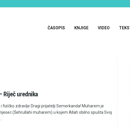
ČASOPIS
KNJIGE
VIDEO
TEKS
 – Riječ urednika
i fizičko zdravlje Dragi prijatelji Semerkanda! Muharem je
mjesec (Šehrullahi muharem) u kojem Allah obilno spušta Svoj
..