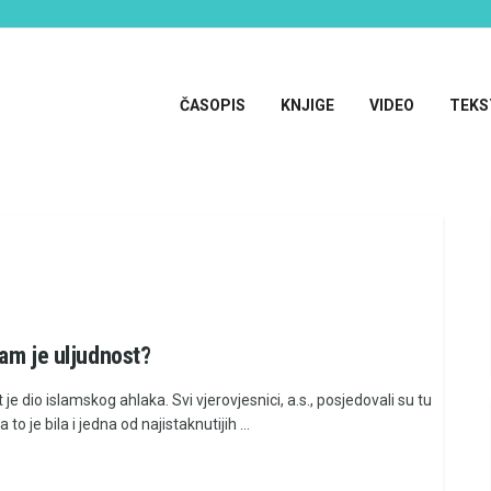
ČASOPIS
KNJIGE
VIDEO
TEKS
am je uljudnost?
 je dio islamskog ahlaka. Svi vjerovjesnici, a.s., posjedovali su tu
 to je bila i jedna od najistaknutijih ...