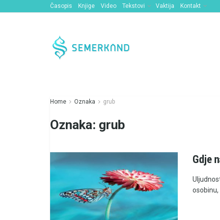
Časopis
Knjige
Video
Tekstovi
Vaktija
Kontakt
Home
Oznaka
grub
Oznaka:
grub
Gdje n
Uljudnost
osobinu, a