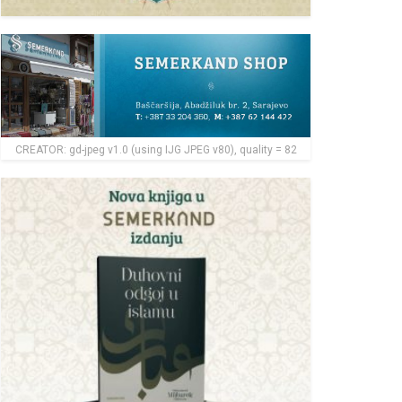
CREATOR: gd-jpeg v1.0 (using IJG JPEG v80), quality = 82