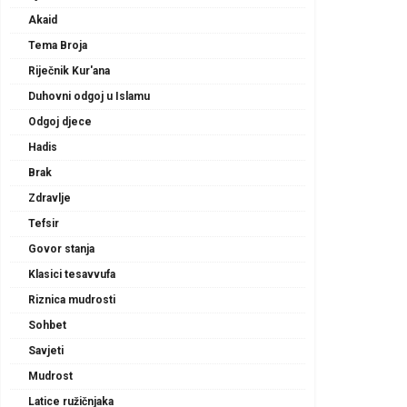
Akaid
Tema Broja
Riječnik Kur'ana
Duhovni odgoj u Islamu
Odgoj djece
Hadis
Brak
Zdravlje
Tefsir
Govor stanja
Klasici tesavvufa
Riznica mudrosti
Sohbet
Savjeti
Mudrost
Latice ružičnjaka