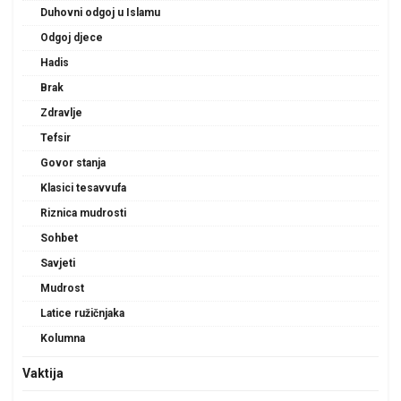
Duhovni odgoj u Islamu
Odgoj djece
Hadis
Brak
Zdravlje
Tefsir
Govor stanja
Klasici tesavvufa
Riznica mudrosti
Sohbet
Savjeti
Mudrost
Latice ružičnjaka
Kolumna
Vaktija