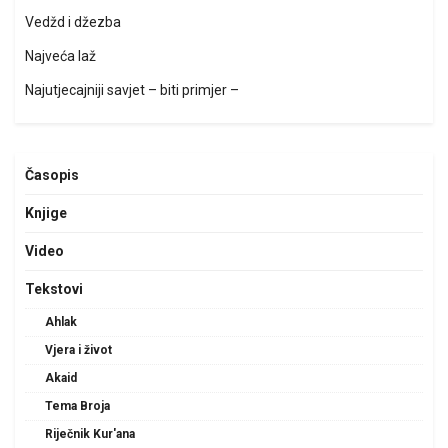
Vedžd i džezba
Najveća laž
Najutjecajniji savjet – biti primjer –
Časopis
Knjige
Video
Tekstovi
Ahlak
Vjera i život
Akaid
Tema Broja
Riječnik Kur'ana