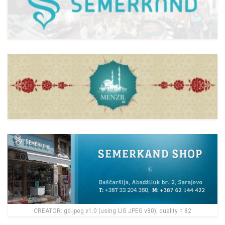
CREATOR: gd-jpeg v1.0 (using IJG JPEG v80), quality = 82