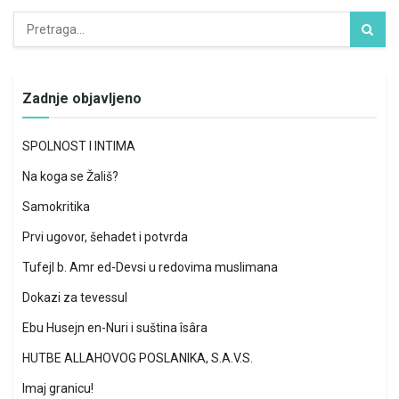
Zadnje objavljeno
SPOLNOST I INTIMA
Na koga se Žališ?
Samokritika
Prvi ugovor, šehadet i potvrda
Tufejl b. Amr ed-Devsi u redovima muslimana
Dokazi za tevessul
Ebu Husejn en-Nuri i suština îsâra
HUTBE ALLAHOVOG POSLANIKA, S.A.V.S.
Imaj granicu!