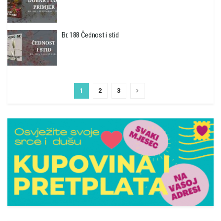
Br. 188 Čednost i stid
1
2
3