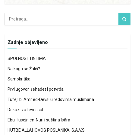
Zadnje objavljeno
SPOLNOST I INTIMA
Na koga se Žališ?
Samokritika
Prvi ugovor, šehadet i potvrda
Tufejl b. Amr ed-Devsi u redovima muslimana
Dokazi za tevessul
Ebu Husejn en-Nuri i suština îsâra
HUTBE ALLAHOVOG POSLANIKA, S.A.V.S.