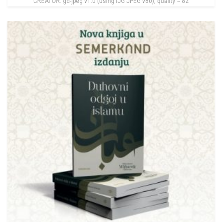
CREATOR: gd-jpeg v1.0 (using IJG JPEG v80), quality = 82