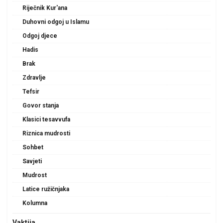
Riječnik Kur'ana
Duhovni odgoj u Islamu
Odgoj djece
Hadis
Brak
Zdravlje
Tefsir
Govor stanja
Klasici tesavvufa
Riznica mudrosti
Sohbet
Savjeti
Mudrost
Latice ružičnjaka
Kolumna
Vaktija