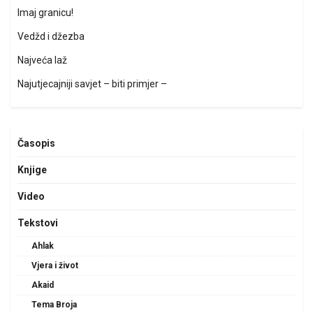
Imaj granicu!
Vedžd i džezba
Najveća laž
Najutjecajniji savjet – biti primjer –
Časopis
Knjige
Video
Tekstovi
Ahlak
Vjera i život
Akaid
Tema Broja