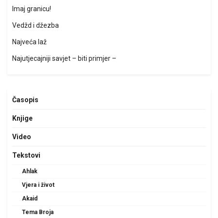
Imaj granicu!
Vedžd i džezba
Najveća laž
Najutjecajniji savjet – biti primjer –
Časopis
Knjige
Video
Tekstovi
Ahlak
Vjera i život
Akaid
Tema Broja