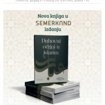
CREATOR: gd-jpeg v1.0 (using IJG JPEG v80), quality = 82