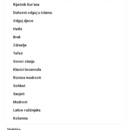
Riječnik Kur'ana
Duhovni odgoj u Islamu
Odgoj djece
Hadis
Brak
Zdravlje
Tefsir
Govor stanja
Klasici tesavvufa
Riznica mudrosti
Sohbet
Savjeti
Mudrost
Latice ružičnjaka
Kolumna
Vaktija