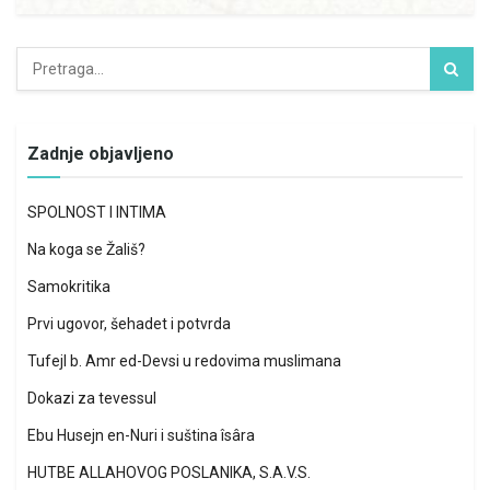
Zadnje objavljeno
SPOLNOST I INTIMA
Na koga se Žališ?
Samokritika
Prvi ugovor, šehadet i potvrda
Tufejl b. Amr ed-Devsi u redovima muslimana
Dokazi za tevessul
Ebu Husejn en-Nuri i suština îsâra
HUTBE ALLAHOVOG POSLANIKA, S.A.V.S.