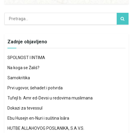
Zadnje objavljeno
SPOLNOST I INTIMA
Na koga se Žališ?
Samokritika
Prvi ugovor, šehadet i potvrda
Tufejl b. Amr ed-Devsi u redovima muslimana
Dokazi za tevessul
Ebu Husejn en-Nuri i suština îsâra
HUTBE ALLAHOVOG POSLANIKA, S.A.V.S.