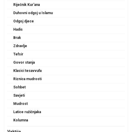
Riječnik Kur'ana
Duhovni odgoj u Islamu
Odgoj djece
Hadis
Brak
Zdravlje
Tefsir
Govor stanja
Klasici tesavvufa
Riznica mudrosti
Sohbet
Savjeti
Mudrost
Latice ružičnjaka
Kolumna
Vaktija