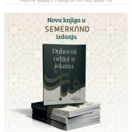
CREATOR: gd-jpeg v1.0 (using IJG JPEG v80), quality = 82