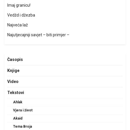
Imaj granicu!
Vedžd i džezba
Najveća laž
Najutjecajniji savjet – biti primjer –
Časopis
Knjige
Video
Tekstovi
Ahlak
Vjera i život
Akaid
Tema Broja