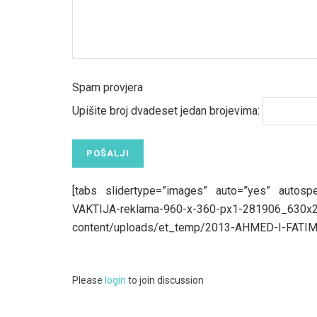
Spam provjera
Upišite broj dvadeset jedan brojevima:
[tabs slidertype=”images” auto=”yes” autosp
VAKTIJA-reklama-960-x-360-px1-281906
content/uploads/et_temp/2013-AHMED-I-FATIMA
Please
login
to join discussion