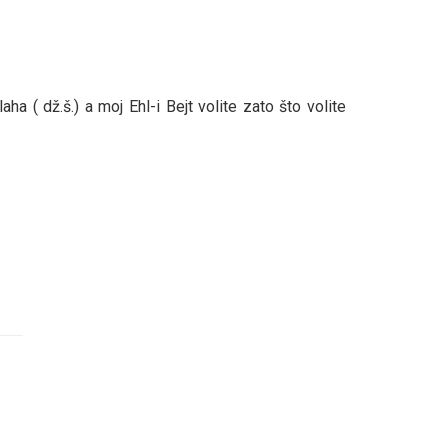
a ( dž.š.) a moj Ehl-i Bejt volite zato što volite