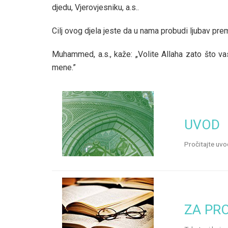
djedu, Vjerovjesniku, a.s..
Cilj ovog djela jeste da u nama probudi ljubav prem
Muhammed, a.s., kaže: „Volite Allaha zato što vas
mene.”
UVOD
Pročitajte uvo
ZA PRO