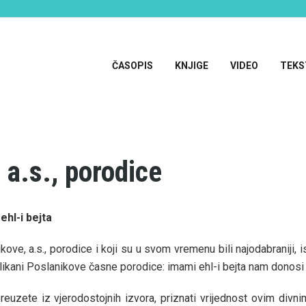
ČASOPIS
KNJIGE
VIDEO
TEKS
 a.s., porodice
ehl-i bejta
ove, a.s., porodice i koji su u svom vremenu bili najodabraniji, i
elikani Poslanikove časne porodice: imami ehl-i bejta nam donosi 
zete iz vjerodostojnih izvora, priznati vrijednost ovim divnim