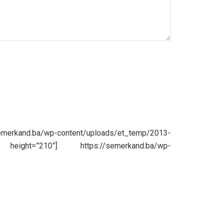
emerkand.ba/wp-content/uploads/et_temp/2013-
eight=”210”] https://semerkand.ba/wp-