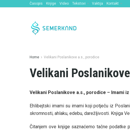
Časopis
Knjige
Video
Tekstovi
Vaktija
Kontakt
Home
Velikani Poslanikove a.s., porodice
Velikani Poslanikove
Velikani Poslanikove a.s., porodice – Imami iz 
Ehlibejtski imami su imami koji potječu iz Poslanik
skromnosti, ahlaku, edebu, darežljivosti. Knjiga V
Čitanjem ove knjige saznaćemo tačne podatke preu