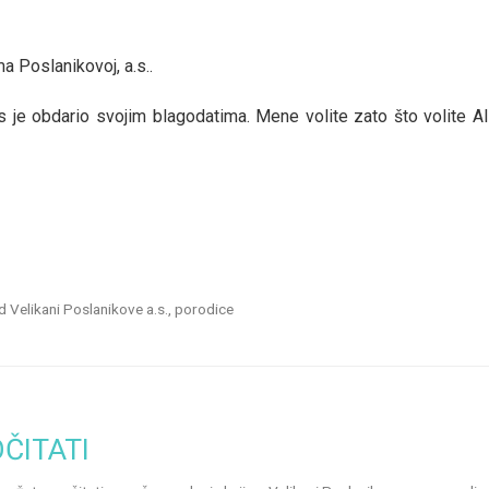
a Poslanikovoj, a.s..
 je obdario svojim blagodatima. Mene volite zato što volite Allah
d Velikani Poslanikove a.s., porodice
ČITATI