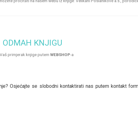
možete pročitati na našem webu iz knjige: Velikani Poslanikove a.s., porodic
E ODMAH KNJIGU
Vaš primjerak knjige putem
WEBSHOP
-a
upnje? Osjećajte se slobodni kontaktirati nas putem kontakt fo