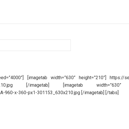
eed=”4000”] [imagetab width=”630” height=”210”] https://s
_630x210.jpg [/imagetab] [imagetab width=”630” h
-960-x-360-px1-301153_630x210.jpg [/imagetab] [/tabs]