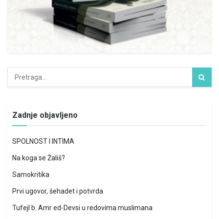
Zadnje objavljeno
SPOLNOST I INTIMA
Na koga se Žališ?
Samokritika
Prvi ugovor, šehadet i potvrda
Tufejl b. Amr ed-Devsi u redovima muslimana