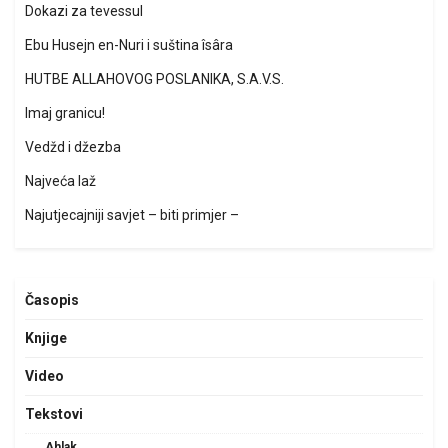
Dokazi za tevessul
Ebu Husejn en-Nuri i suština îsâra
HUTBE ALLAHOVOG POSLANIKA, S.A.V.S.
Imaj granicu!
Vedžd i džezba
Najveća laž
Najutjecajniji savjet – biti primjer –
Časopis
Knjige
Video
Tekstovi
Ahlak