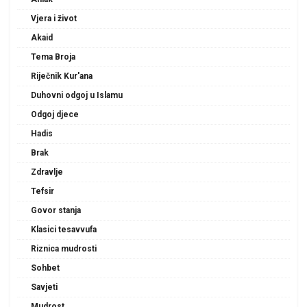
Vjera i život
Akaid
Tema Broja
Riječnik Kur'ana
Duhovni odgoj u Islamu
Odgoj djece
Hadis
Brak
Zdravlje
Tefsir
Govor stanja
Klasici tesavvufa
Riznica mudrosti
Sohbet
Savjeti
Mudrost