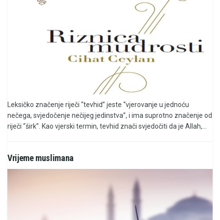
Leksičko značenje riječi “tevhid” jeste “vjerovanje u jednoću
nečega, svjedočenje nečijeg jedinstva”, i ima suprotno značenje od
riječi “širk”. Kao vjerski termin, tevhid znači svjedočiti da je Allah,...
Vrijeme muslimana