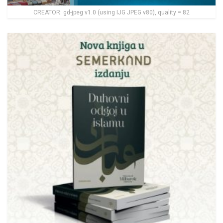
CREATOR: gd-jpeg v1.0 (using IJG JPEG v80), quality = 82