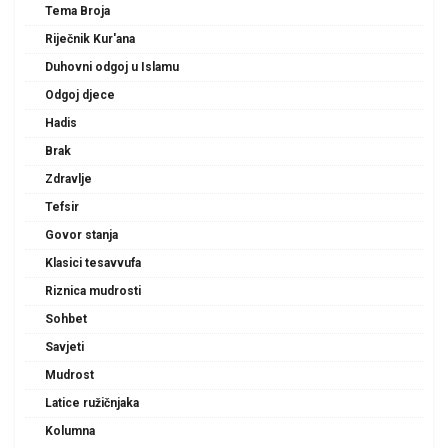
Tema Broja
Riječnik Kur'ana
Duhovni odgoj u Islamu
Odgoj djece
Hadis
Brak
Zdravlje
Tefsir
Govor stanja
Klasici tesavvufa
Riznica mudrosti
Sohbet
Savjeti
Mudrost
Latice ružičnjaka
Kolumna