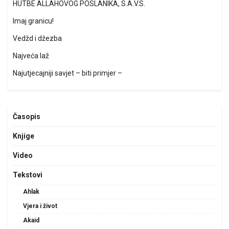
HUTBE ALLAHOVOG POSLANIKA, S.A.V.S.
Imaj granicu!
Vedžd i džezba
Najveća laž
Najutjecajniji savjet – biti primjer –
Časopis
Knjige
Video
Tekstovi
Ahlak
Vjera i život
Akaid