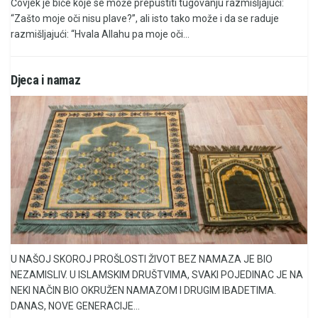
Čovjek je biće koje se može prepustiti tugovanju razmišljajući:
“Zašto moje oči nisu plave?”, ali isto tako može i da se raduje
razmišljajući: “Hvala Allahu pa moje oči...
Djeca i namaz
U NAŠOJ SKOROJ PROŠLOSTI ŽIVOT BEZ NAMAZA JE BIO
NEZAMISLIV. U ISLAMSKIM DRUŠTVIMA, SVAKI POJEDINAC JE NA
NEKI NAČIN BIO OKRUŽEN NAMAZOM I DRUGIM IBADETIMA.
DANAS, NOVE GENERACIJE...