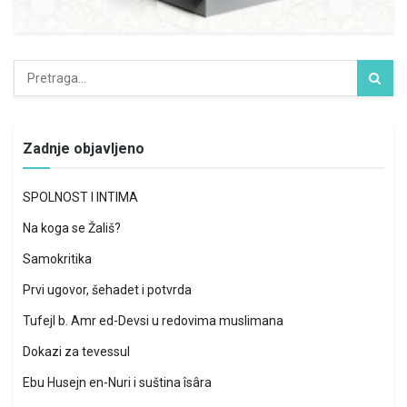
Zadnje objavljeno
SPOLNOST I INTIMA
Na koga se Žališ?
Samokritika
Prvi ugovor, šehadet i potvrda
Tufejl b. Amr ed-Devsi u redovima muslimana
Dokazi za tevessul
Ebu Husejn en-Nuri i suština îsâra