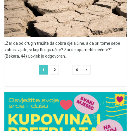
„Zar da od drugih tražite da dobra djela čine, a da pri tome sebe
zaboravljate, vi koji Knjigu učite? Zar se opametiti nećete?“
(Bekara, 44) Čovjek je odgovoran...
1
2
…
4