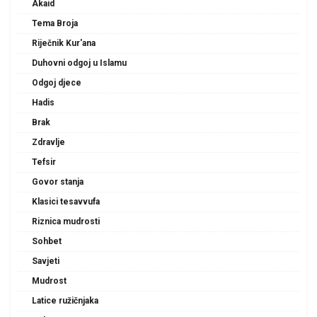
Akaid
Tema Broja
Riječnik Kur'ana
Duhovni odgoj u Islamu
Odgoj djece
Hadis
Brak
Zdravlje
Tefsir
Govor stanja
Klasici tesavvufa
Riznica mudrosti
Sohbet
Savjeti
Mudrost
Latice ružičnjaka