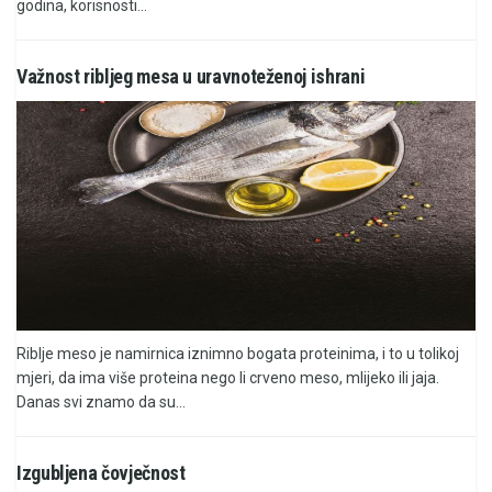
godina, korisnosti...
Važnost ribljeg mesa u uravnoteženoj ishrani
Riblje meso je namirnica iznimno bogata proteinima, i to u tolikoj
mjeri, da ima više proteina nego li crveno meso, mlijeko ili jaja.
Danas svi znamo da su...
Izgubljena čovječnost