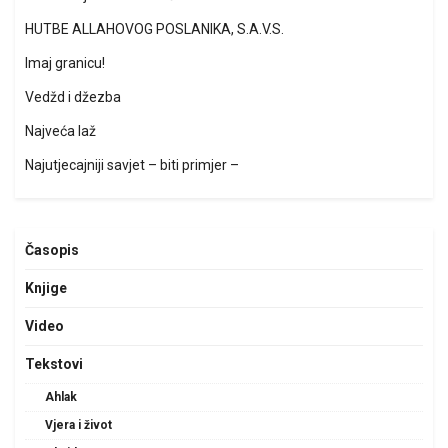
HUTBE ALLAHOVOG POSLANIKA, S.A.V.S.
Imaj granicu!
Vedžd i džezba
Najveća laž
Najutjecajniji savjet – biti primjer –
Časopis
Knjige
Video
Tekstovi
Ahlak
Vjera i život