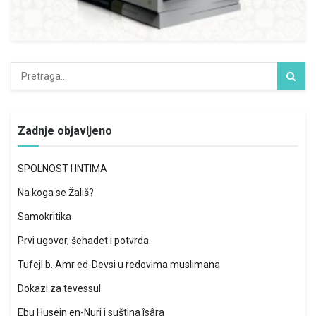
Zadnje objavljeno
SPOLNOST I INTIMA
Na koga se Žališ?
Samokritika
Prvi ugovor, šehadet i potvrda
Tufejl b. Amr ed-Devsi u redovima muslimana
Dokazi za tevessul
Ebu Husejn en-Nuri i suština îsâra