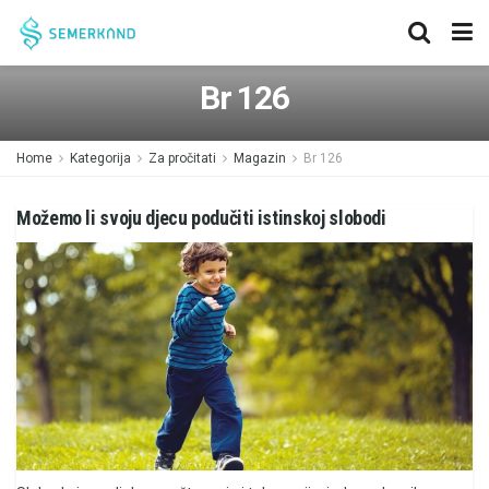
Br 126
Home
Kategorija
Za pročitati
Magazin
Br 126
Možemo li svoju djecu podučiti istinskoj slobodi