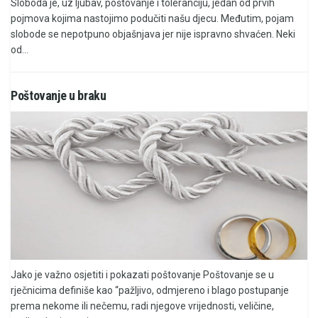
Sloboda je, uz ljubav, poštovanje i toleranciju, jedan od prvih
pojmova kojima nastojimo podučiti našu djecu. Međutim, pojam
slobode se nepotpuno objašnjava jer nije ispravno shvaćen. Neki
od...
Poštovanje u braku
Jako je važno osjetiti i pokazati poštovanje Poštovanje se u
rječnicima definiše kao “pažljivo, odmjereno i blago postupanje
prema nekome ili nečemu, radi njegove vrijednosti, veličine,