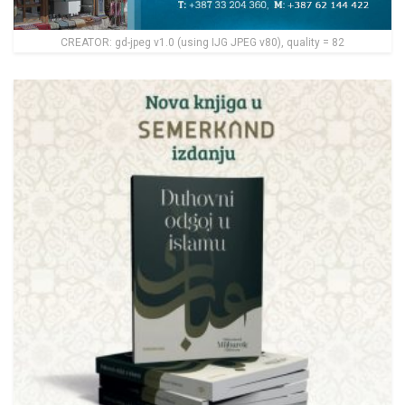
CREATOR: gd-jpeg v1.0 (using IJG JPEG v80), quality = 82