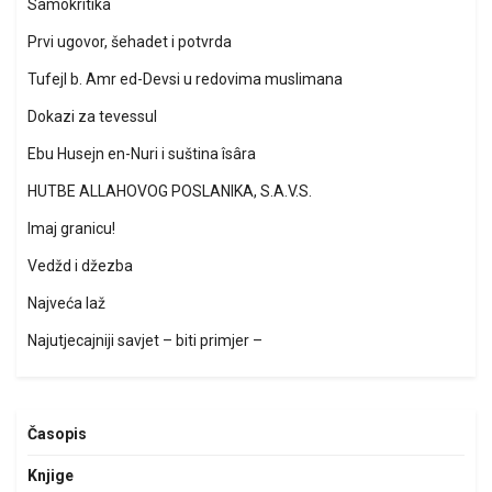
Samokritika
Prvi ugovor, šehadet i potvrda
Tufejl b. Amr ed-Devsi u redovima muslimana
Dokazi za tevessul
Ebu Husejn en-Nuri i suština îsâra
HUTBE ALLAHOVOG POSLANIKA, S.A.V.S.
Imaj granicu!
Vedžd i džezba
Najveća laž
Najutjecajniji savjet – biti primjer –
Časopis
Knjige