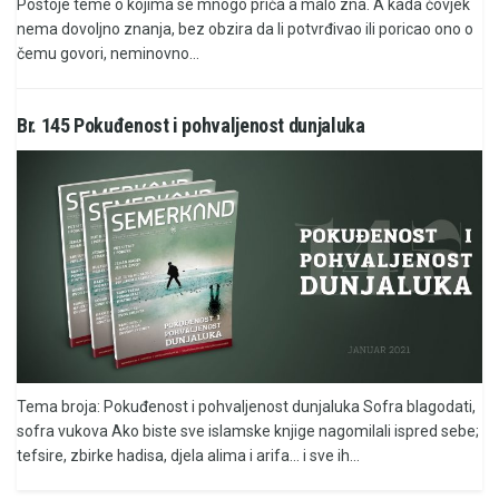
Postoje teme o kojima se mnogo priča a malo zna. A kada čovjek
nema dovoljno znanja, bez obzira da li potvrđivao ili poricao ono o
čemu govori, neminovno...
Br. 145 Pokuđenost i pohvaljenost dunjaluka
Tema broja: Pokuđenost i pohvaljenost dunjaluka Sofra blagodati,
sofra vukova Ako biste sve islamske knjige nagomilali ispred sebe;
tefsire, zbirke hadisa, djela alima i arifa... i sve ih...