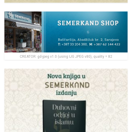
CREATOR: gd-jpeg v1.0 (using IJG JPEG v80), quality = 82