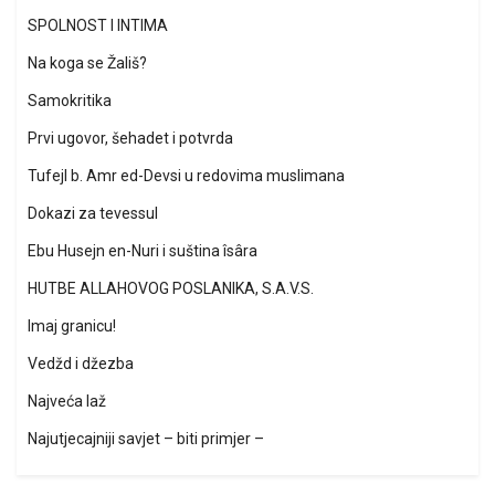
SPOLNOST I INTIMA
Na koga se Žališ?
Samokritika
Prvi ugovor, šehadet i potvrda
Tufejl b. Amr ed-Devsi u redovima muslimana
Dokazi za tevessul
Ebu Husejn en-Nuri i suština îsâra
HUTBE ALLAHOVOG POSLANIKA, S.A.V.S.
Imaj granicu!
Vedžd i džezba
Najveća laž
Najutjecajniji savjet – biti primjer –