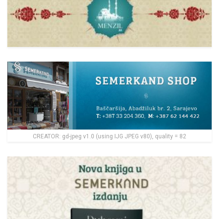
CREATOR: gd-jpeg v1.0 (using IJG JPEG v80), quality = 82