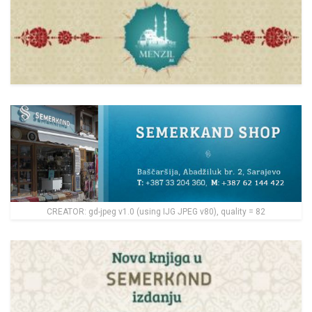
CREATOR: gd-jpeg v1.0 (using IJG JPEG v80), quality = 82