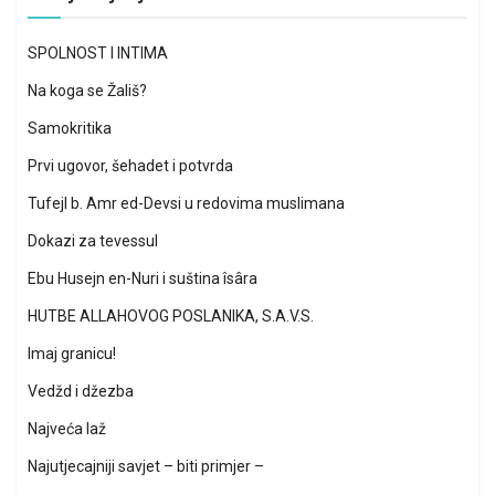
SPOLNOST I INTIMA
Na koga se Žališ?
Samokritika
Prvi ugovor, šehadet i potvrda
Tufejl b. Amr ed-Devsi u redovima muslimana
Dokazi za tevessul
Ebu Husejn en-Nuri i suština îsâra
HUTBE ALLAHOVOG POSLANIKA, S.A.V.S.
Imaj granicu!
Vedžd i džezba
Najveća laž
Najutjecajniji savjet – biti primjer –