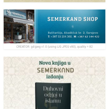
CREATOR: gd-jpeg v1.0 (using IJG JPEG v80), quality = 82