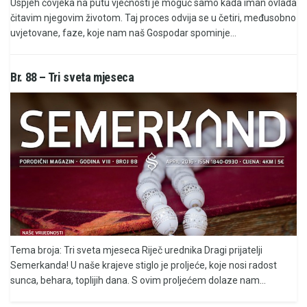
Uspjeh čovjeka na putu vječnosti je moguć samo kada iman ovlada
čitavim njegovim životom. Taj proces odvija se u četiri, međusobno
uvjetovane, faze, koje nam naš Gospodar spominje...
Br. 88 – Tri sveta mjeseca
Tema broja: Tri sveta mjeseca Riječ urednika Dragi prijatelji
Semerkanda! U naše krajeve stiglo je proljeće, koje nosi radost
sunca, behara, toplijih dana. S ovim proljećem dolaze nam...