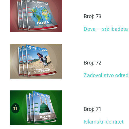
Broj: 73
Dova – srž ibadeta
Broj: 72
Zadovoljstvo odre
Broj: 71
Islamski identitet