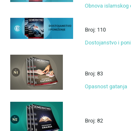
Obnova islamskog 
Broj: 110
Dostojanstvo i pon
Broj: 83
Opasnost gatanja
Broj: 82