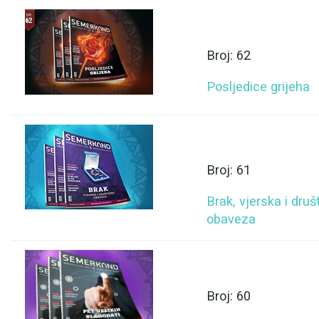
Broj: 62
Posljedice grijeha
Broj: 61
Brak, vjerska i dru
obaveza
Broj: 60