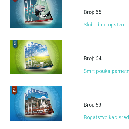
Broj: 65
Sloboda i ropstvo
Broj: 64
Smrt pouka pamet
Broj: 63
Bogatstvo kao sred