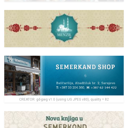
CREATOR: gd-jpeg v1.0 (using IJG JPEG v80), quality = 82