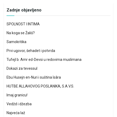
Zadnje objavljeno
SPOLNOST I INTIMA
Na koga se Žališ?
Samokritika
Prvi ugovor, šehadet i potvrda
Tufejl b. Amr ed-Devsi u redovima muslimana
Dokazi za tevessul
Ebu Husejn en-Nuri i suština îsâra
HUTBE ALLAHOVOG POSLANIKA, S.A.V.S.
Imaj granicu!
Vedžd i džezba
Najveća laž