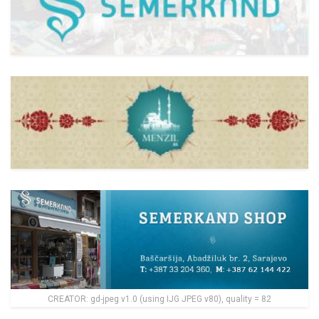
CREATOR: gd-jpeg v1.0 (using IJG JPEG v80), quality = 82