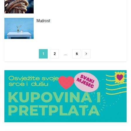
Mudrost
1
2
…
6