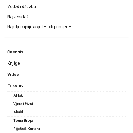
Vedžd i džezba
Najveća laž
Najutjecajniji savjet – biti primjer –
Časopis
Knjige
Video
Tekstovi
Ahlak
Vjera i život
Akaid
Tema Broja
Riječnik Kur'ana