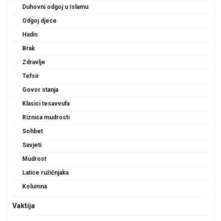
Duhovni odgoj u Islamu
Odgoj djece
Hadis
Brak
Zdravlje
Tefsir
Govor stanja
Klasici tesavvufa
Riznica mudrosti
Sohbet
Savjeti
Mudrost
Latice ružičnjaka
Kolumna
Vaktija