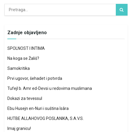
Zadnje objavljeno
SPOLNOST I INTIMA
Na koga se Žališ?
Samokritika
Prvi ugovor, šehadet i potvrda
Tufejl b. Amr ed-Devsi u redovima muslimana
Dokazi za tevessul
Ebu Husejn en-Nuri i suština îsâra
HUTBE ALLAHOVOG POSLANIKA, S.A.V.S.
Imaj granicu!