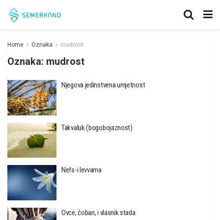
Home
Oznaka
mudrost
Oznaka:
mudrost
Njegova jedinstvena umjetnost
Takvaluk (bogobojaznost)
Nefs-i levvama
Ovce, čoban, i vlasnik stada