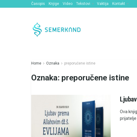
Časopis
Knjige
Video
Tekstovi
Vaktija
Kontakt
Home
Oznaka
preporučene istine
Oznaka:
preporučene istine
Ljubav
Ova knjig
prijatelj