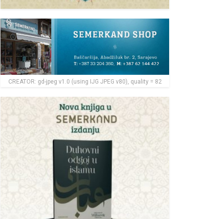
CREATOR: gd-jpeg v1.0 (using IJG JPEG v80), quality = 82