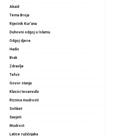
Akaid
Tema Broja
Riječnik Kur'ana
Duhovni odgoj u Islamu
Odgoj djece
Hadis
Brak
Zdravlje
Tefsir
Govor stanja
Klasici tesavvufa
Riznica mudrosti
Sohbet
Savjeti
Mudrost
Latice ružičnjaka