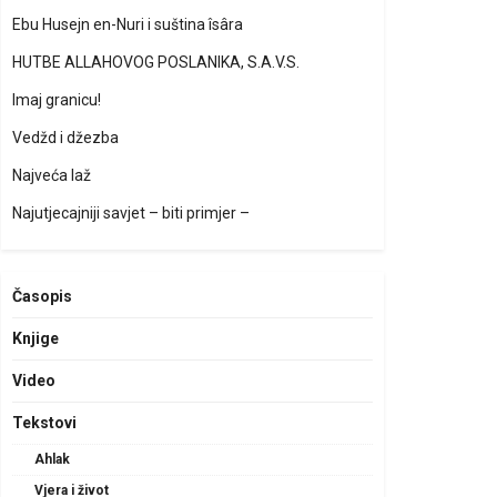
Ebu Husejn en-Nuri i suština îsâra
HUTBE ALLAHOVOG POSLANIKA, S.A.V.S.
Imaj granicu!
Vedžd i džezba
Najveća laž
Najutjecajniji savjet – biti primjer –
Časopis
Knjige
Video
Tekstovi
Ahlak
Vjera i život