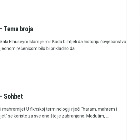
 – Tema broja
 Saki Elhüseyni Islam je mir Kada bi htjeli da historiju čovječanstva
jednom rečenicom bilo bi prikladno da ...
 – Sohbet
 mahremijet U fikhskoj terminologiji riječi “haram, mahrem i
t” se koriste za sve ono što je zabranjeno. Međutim, ...