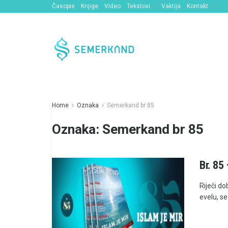
Časopis
Knjige
Video
Tekstovi
Vaktija
Kontakt
Home
Oznaka
Semerkand br 85
Oznaka:
Semerkand br 85
Br. 85
Riječi do
evelu, se