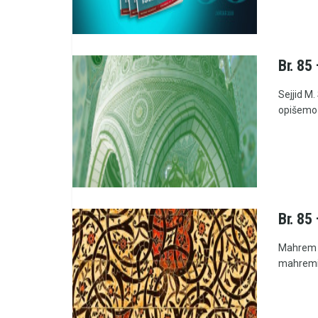
Br. 85
Sejjid M.
opišemo 
Br. 85
Mahrem i
mahremije