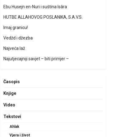
Ebu Husejn en-Nuri i suština îsâra
HUTBE ALLAHOVOG POSLANIKA, S.A.V.S.
Imaj granicu!
Vedžd i džezba
Najveća laž
Najutjecajniji savjet – biti primjer –
Časopis
Knjige
Video
Tekstovi
Ahlak
Vjera i život