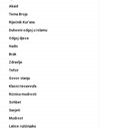
Akaid
Tema Broja
Riječnik Kur'ana
Duhovni odgoj u Islamu
Odgoj djece
Hadis
Brak
Zdravlje
Tefsir
Govor stanja
Klasici tesavvufa
Riznica mudrosti
Sohbet
Savjeti
Mudrost
Latice ružičnjaka