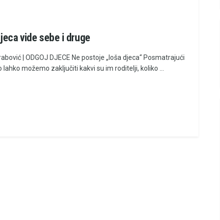
jeca vide sebe i druge
abović | ODGOJ DJECE Ne postoje „loša djeca“ Posmatrajući
o lahko možemo zaključiti kakvi su im roditelji, koliko ...