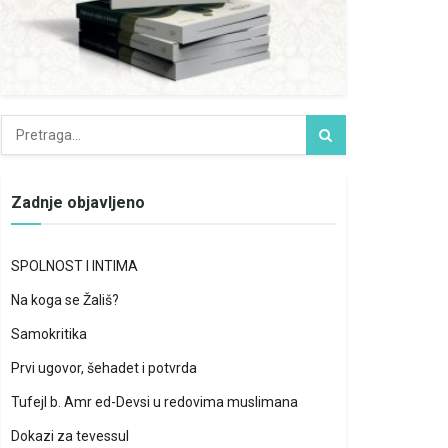
Zadnje objavljeno
SPOLNOST I INTIMA
Na koga se Žališ?
Samokritika
Prvi ugovor, šehadet i potvrda
Tufejl b. Amr ed-Devsi u redovima muslimana
Dokazi za tevessul