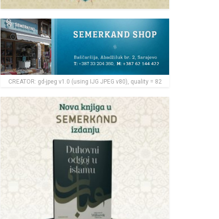
CREATOR: gd-jpeg v1.0 (using IJG JPEG v80), quality = 82