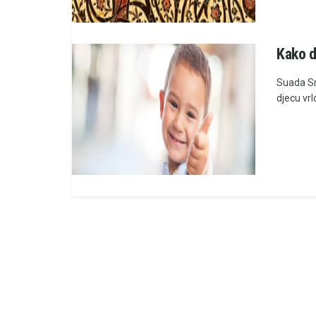
Kako d
Suada Sr
djecu vrl