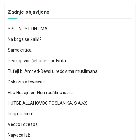
Zadnje objavljeno
SPOLNOST I INTIMA
Na koga se Žališ?
Samokritika
Prvi ugovor, šehadet i potvrda
Tufejl b. Amr ed-Devsi u redovima muslimana
Dokazi za tevessul
Ebu Husejn en-Nuri i suština îsâra
HUTBE ALLAHOVOG POSLANIKA, S.A.V.S.
Imaj granicu!
Vedžd i džezba
Najveća laž