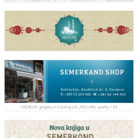
CREATOR: gd-jpeg v1.0 (using IJG JPEG v80), quality = 82