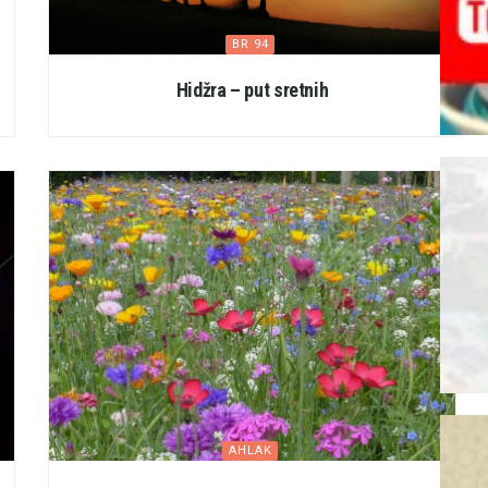
BR 94
Hidžra – put sretnih
AHLAK