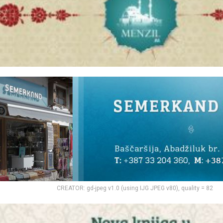
CREATOR: gd-jpeg v1.0 (using IJG JPEG v80), quality = 82