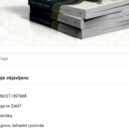
je objavljeno
NOST I INTIMA
ga se Žališ?
kritika
ugovor, šehadet i potvrda