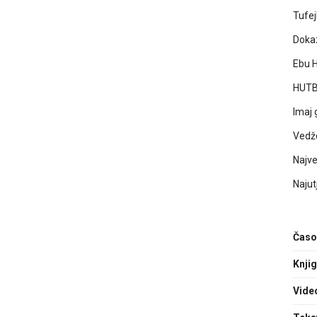
Tufej
Dokaz
Ebu H
HUTB
Imaj 
Vedž
Najve
Najutj
Časo
Knji
Vide