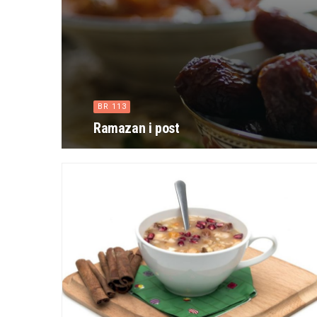
BR 113
Ramazan i post