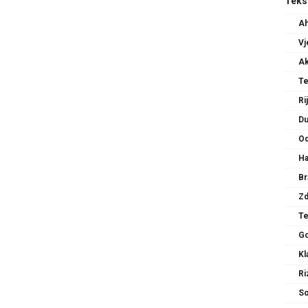
Teks
Ah
Vj
Ak
Te
Ri
Du
Od
Ha
Br
Zd
Te
Go
Kl
Ri
So