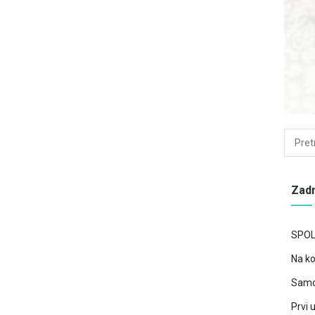
Zadn
SPOL
Na ko
Samo
Prvi 