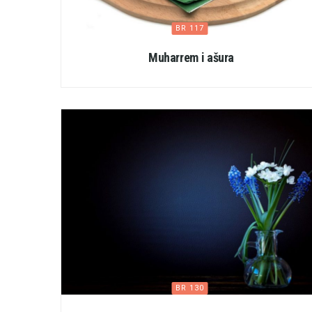
BR 117
Muharrem i ašura
BR 130