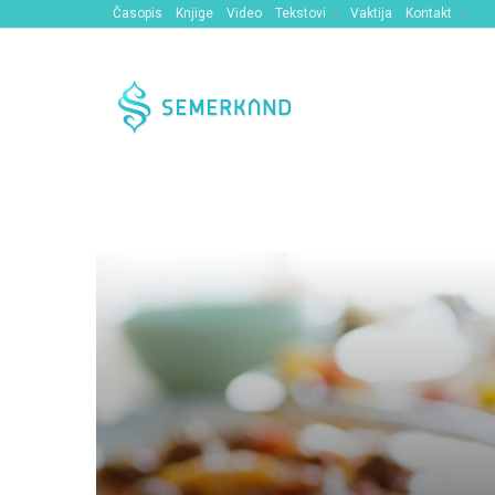
Časopis
Knjige
Video
Tekstovi
Vaktija
Kontakt