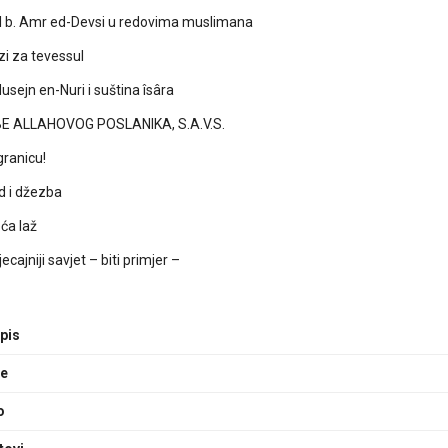
l b. Amr ed-Devsi u redovima muslimana
i za tevessul
usejn en-Nuri i suština îsâra
E ALLAHOVOG POSLANIKA, S.A.V.S.
granicu!
d i džezba
ća laž
ecajniji savjet – biti primjer –
pis
ge
o