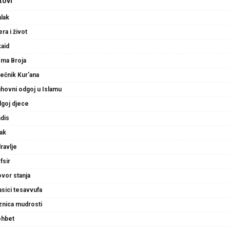
tovi
lak
era i život
aid
ma Broja
ječnik Kur'ana
hovni odgoj u Islamu
goj djece
dis
ak
ravlje
fsir
vor stanja
asici tesavvufa
znica mudrosti
hbet