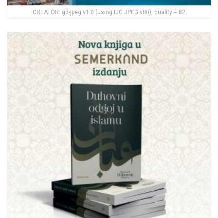
CREATOR: gd-jpeg v1.0 (using IJG JPEG v80), quality = 82