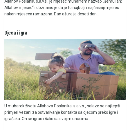
Allahov Poslanik, s.a.v.s., je mjesec muharrem nazvao „šehrullah:
Allahov mjesec“ i obznanio je da je to najbolji i najčasniji mjesec
nakon mjeseca ramazana. Dan ašure je deseti dan...
Djeca i igra
U mubarek životu Allahova Poslanika, s.a.v.s., nalaze se najljepši
primjeri vezani za ostvarivanje kontakta sa djecom preko igre i
igračaka. On se igrao i šalio sa svojim unucima...