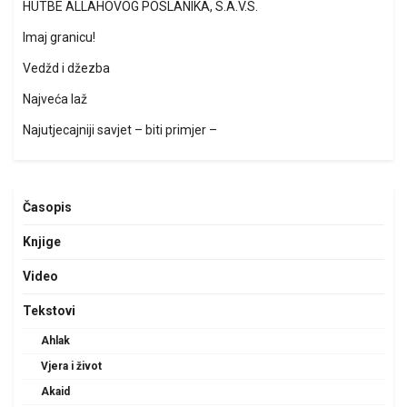
HUTBE ALLAHOVOG POSLANIKA, S.A.V.S.
Imaj granicu!
Vedžd i džezba
Najveća laž
Najutjecajniji savjet – biti primjer –
Časopis
Knjige
Video
Tekstovi
Ahlak
Vjera i život
Akaid