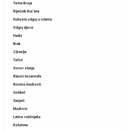
Tema Broja
Riječnik Kur'ana
Duhovni odgoj u Islamu
Odgoj djece
Hadis
Brak
Zdravlje
Tefsir
Govor stanja
Klasici tesavvufa
Riznica mudrosti
Sohbet
Savjeti
Mudrost
Latice ružičnjaka
Kolumna