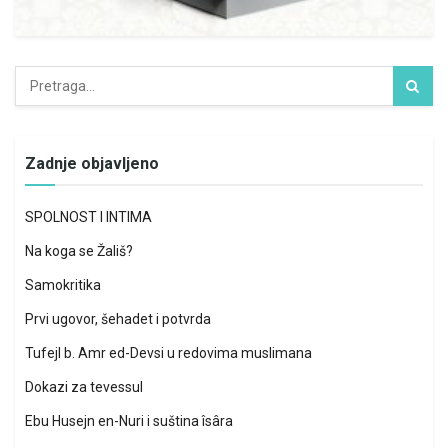
Zadnje objavljeno
SPOLNOST I INTIMA
Na koga se Žališ?
Samokritika
Prvi ugovor, šehadet i potvrda
Tufejl b. Amr ed-Devsi u redovima muslimana
Dokazi za tevessul
Ebu Husejn en-Nuri i suština îsâra