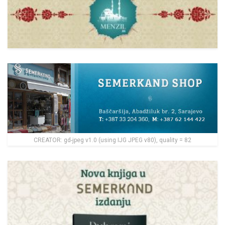
CREATOR: gd-jpeg v1.0 (using IJG JPEG v80), quality = 82