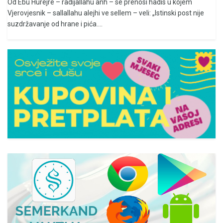
Od Ebu Hurejre – radijallahu anh – se prenosi hadis u kojem
Vjerovjesnik – sallallahu alejhi ve sellem – veli: „Istinski post nije
suzdržavanje od hrane i pića....