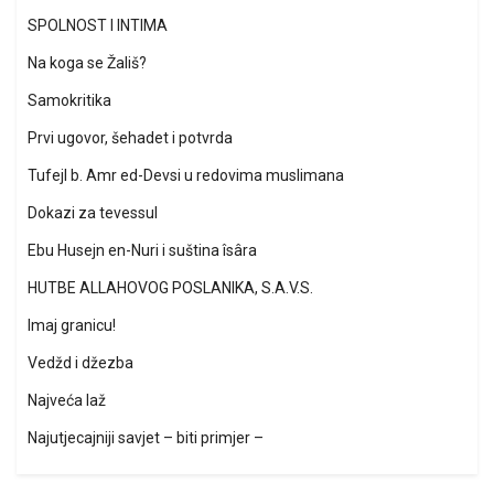
SPOLNOST I INTIMA
Na koga se Žališ?
Samokritika
Prvi ugovor, šehadet i potvrda
Tufejl b. Amr ed-Devsi u redovima muslimana
Dokazi za tevessul
Ebu Husejn en-Nuri i suština îsâra
HUTBE ALLAHOVOG POSLANIKA, S.A.V.S.
Imaj granicu!
Vedžd i džezba
Najveća laž
Najutjecajniji savjet – biti primjer –