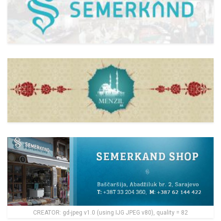
CREATOR: gd-jpeg v1.0 (using IJG JPEG v80), quality = 82