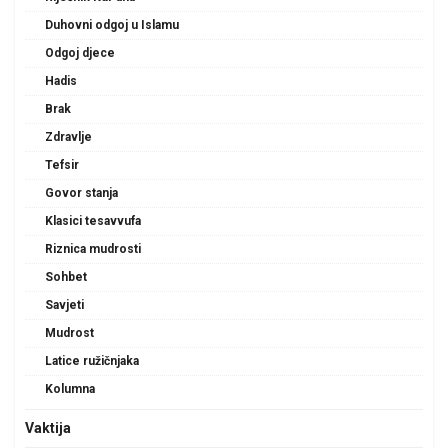
Duhovni odgoj u Islamu
Odgoj djece
Hadis
Brak
Zdravlje
Tefsir
Govor stanja
Klasici tesavvufa
Riznica mudrosti
Sohbet
Savjeti
Mudrost
Latice ružičnjaka
Kolumna
Vaktija