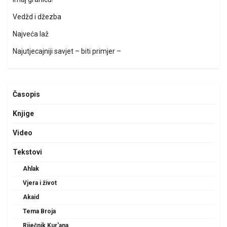
Vedžd i džezba
Najveća laž
Najutjecajniji savjet – biti primjer –
Časopis
Knjige
Video
Tekstovi
Ahlak
Vjera i život
Akaid
Tema Broja
Riječnik Kur'ana