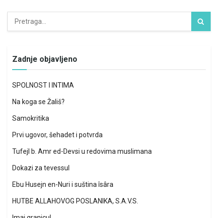
Zadnje objavljeno
SPOLNOST I INTIMA
Na koga se Žališ?
Samokritika
Prvi ugovor, šehadet i potvrda
Tufejl b. Amr ed-Devsi u redovima muslimana
Dokazi za tevessul
Ebu Husejn en-Nuri i suština îsâra
HUTBE ALLAHOVOG POSLANIKA, S.A.V.S.
Imaj granicu!