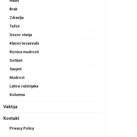
Hadis
Brak
Zdravlje
Tefsir
Govor stanja
Klasici tesavvufa
Riznica mudrosti
Sohbet
Savjeti
Mudrost
Latice ružičnjaka
Kolumna
Vaktija
Kontakt
Privacy Policy