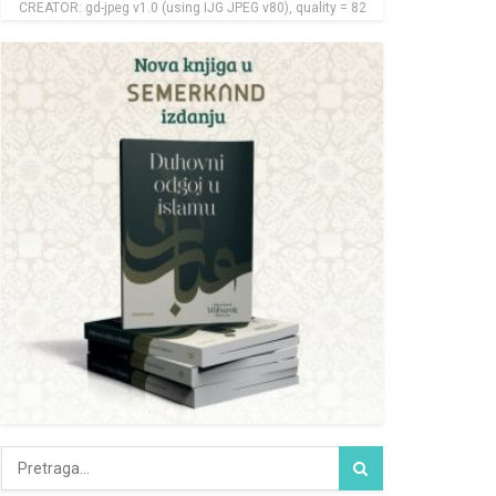
CREATOR: gd-jpeg v1.0 (using IJG JPEG v80), quality = 82