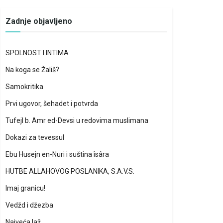
Zadnje objavljeno
SPOLNOST I INTIMA
Na koga se Žališ?
Samokritika
Prvi ugovor, šehadet i potvrda
Tufejl b. Amr ed-Devsi u redovima muslimana
Dokazi za tevessul
Ebu Husejn en-Nuri i suština îsâra
HUTBE ALLAHOVOG POSLANIKA, S.A.V.S.
Imaj granicu!
Vedžd i džezba
Najveća laž