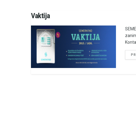
Vaktija
SEMER
zanim
Konta
PR