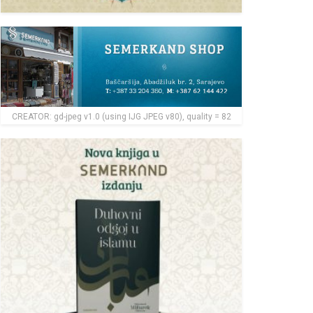
CREATOR: gd-jpeg v1.0 (using IJG JPEG v80), quality = 82