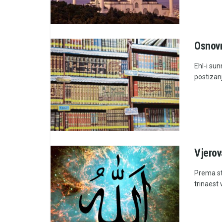
Osnovn
Ehl-i sun
postizanj
Vjerov
Prema sta
trinaest 