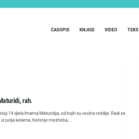
ČASOPIS
KNJIGE
VIDEO
TEKS
aturidi, rah.
stoji 14 djela Imama Maturidija, od kojih su većina reddije. Radi se
 iz polja kelama, historije mezheba, ...