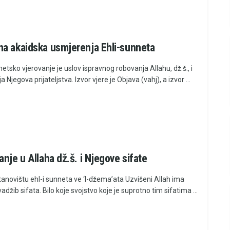
a akaidska usmjerenja Ehli-sunneta
netsko vjerovanje je uslov ispravnog robovanja Allahu, dž.š., i
a Njegova prijateljstva. Izvor vjere je Objava (vahj), a izvor ...
anje u Allaha dž.š. i Njegove sifate
novištu ehl-i sunneta ve ‘l-džema’ata Uzvišeni Allah ima
vadžib sifata. Bilo koje svojstvo koje je suprotno tim sifatima ...