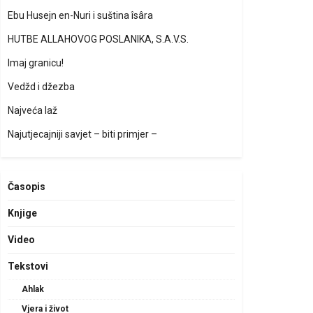
Ebu Husejn en-Nuri i suština îsâra
HUTBE ALLAHOVOG POSLANIKA, S.A.V.S.
Imaj granicu!
Vedžd i džezba
Najveća laž
Najutjecajniji savjet – biti primjer –
Časopis
Knjige
Video
Tekstovi
Ahlak
Vjera i život