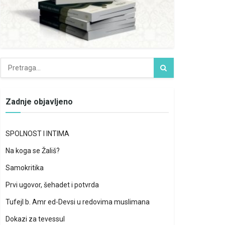
Zadnje objavljeno
SPOLNOST I INTIMA
Na koga se Žališ?
Samokritika
Prvi ugovor, šehadet i potvrda
Tufejl b. Amr ed-Devsi u redovima muslimana
Dokazi za tevessul