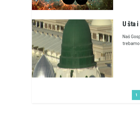
U šta 
Naš Gosp
trebamo v
1