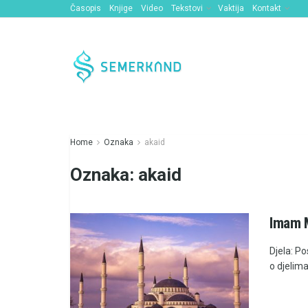
Časopis
Knjige
Video
Tekstovi
Vaktija
Kontakt
Home
Oznaka
akaid
Oznaka:
akaid
Imam M
Djela: Po
o djelima