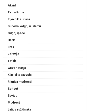
Akaid
Tema Broja
Riječnik Kur'ana
Duhovni odgoj u Islamu
Odgoj djece
Hadis
Brak
Zdravlje
Tefsir
Govor stanja
Klasici tesavvufa
Riznica mudrosti
Sohbet
Savjeti
Mudrost
Latice ružičnjaka