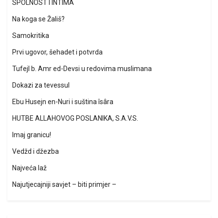
SPOLNOST I INTIMA
Na koga se Žališ?
Samokritika
Prvi ugovor, šehadet i potvrda
Tufejl b. Amr ed-Devsi u redovima muslimana
Dokazi za tevessul
Ebu Husejn en-Nuri i suština îsâra
HUTBE ALLAHOVOG POSLANIKA, S.A.V.S.
Imaj granicu!
Vedžd i džezba
Najveća laž
Najutjecajniji savjet – biti primjer –