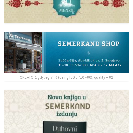
CREATOR: gd-jpeg v1.0 (using IJG JPEG v80), quality = 82