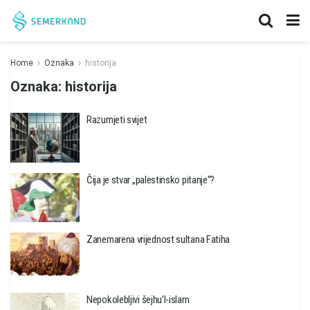
Home
Oznaka
historija
Oznaka:
historija
Razumjeti svijet
Čija je stvar „palestinsko pitanje“?
Zanemarena vrijednost sultana Fatiha
Nepokolebljivi šejhu’l-islam