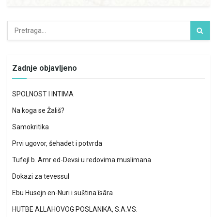
Zadnje objavljeno
SPOLNOST I INTIMA
Na koga se Žališ?
Samokritika
Prvi ugovor, šehadet i potvrda
Tufejl b. Amr ed-Devsi u redovima muslimana
Dokazi za tevessul
Ebu Husejn en-Nuri i suština îsâra
HUTBE ALLAHOVOG POSLANIKA, S.A.V.S.