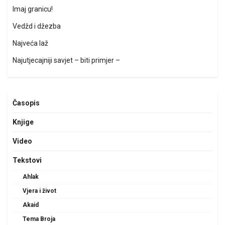
Imaj granicu!
Vedžd i džezba
Najveća laž
Najutjecajniji savjet – biti primjer –
Časopis
Knjige
Video
Tekstovi
Ahlak
Vjera i život
Akaid
Tema Broja