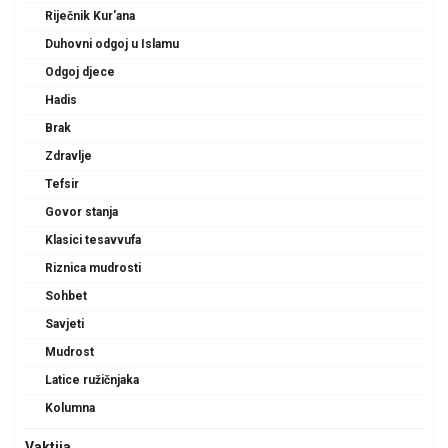
Riječnik Kur'ana
Duhovni odgoj u Islamu
Odgoj djece
Hadis
Brak
Zdravlje
Tefsir
Govor stanja
Klasici tesavvufa
Riznica mudrosti
Sohbet
Savjeti
Mudrost
Latice ružičnjaka
Kolumna
Vaktija