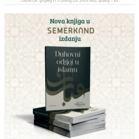
CREATOR: gd-jpeg v1.0 (using IJG JPEG v80), quality = 82