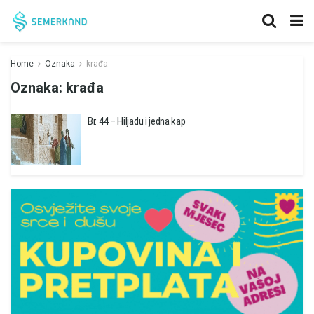
Home
Oznaka
krađa
Oznaka:
krađa
Br. 44 – Hiljadu i jedna kap