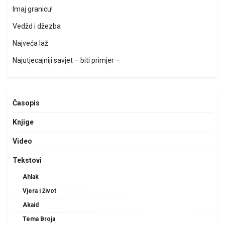
Imaj granicu!
Vedžd i džezba
Najveća laž
Najutjecajniji savjet – biti primjer –
Časopis
Knjige
Video
Tekstovi
Ahlak
Vjera i život
Akaid
Tema Broja