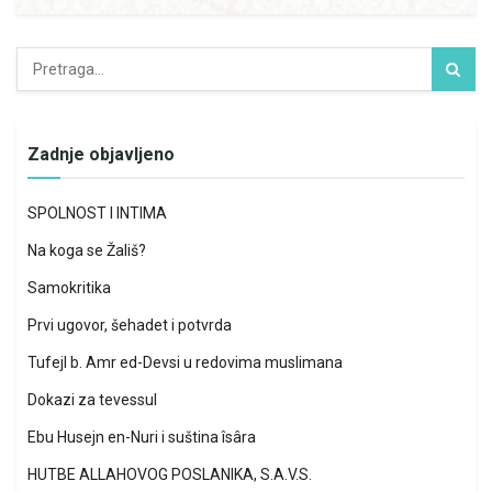
Zadnje objavljeno
SPOLNOST I INTIMA
Na koga se Žališ?
Samokritika
Prvi ugovor, šehadet i potvrda
Tufejl b. Amr ed-Devsi u redovima muslimana
Dokazi za tevessul
Ebu Husejn en-Nuri i suština îsâra
HUTBE ALLAHOVOG POSLANIKA, S.A.V.S.