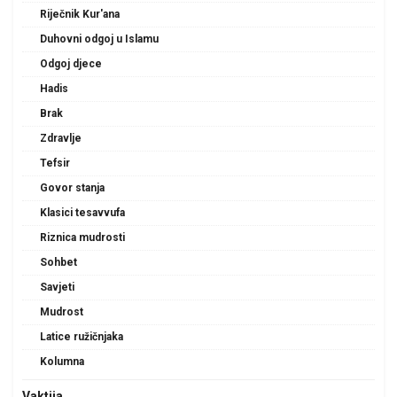
Riječnik Kur'ana
Duhovni odgoj u Islamu
Odgoj djece
Hadis
Brak
Zdravlje
Tefsir
Govor stanja
Klasici tesavvufa
Riznica mudrosti
Sohbet
Savjeti
Mudrost
Latice ružičnjaka
Kolumna
Vaktija