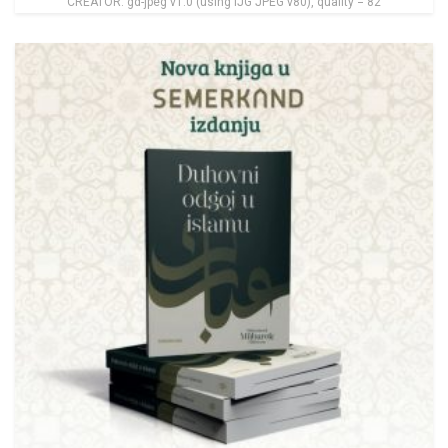
CREATOR: gd-jpeg v1.0 (using IJG JPEG v80), quality = 82